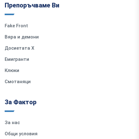
Препоръчваме Ви
Fake Front
Вяра и демони
Досиетата Х
Емигранти
Клюки
Смотаняци
За Фактор
За нас
Общи условия