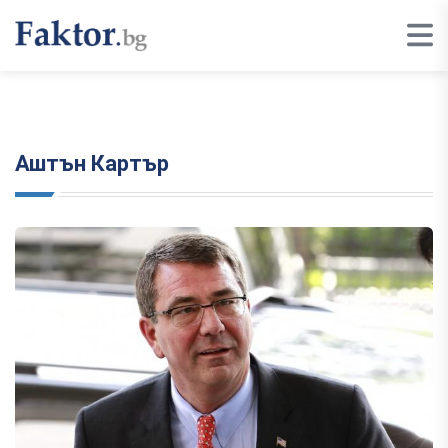
Аштън Картър