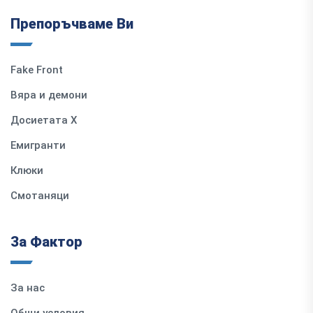
Препоръчваме Ви
Fake Front
Вяра и демони
Досиетата Х
Емигранти
Клюки
Смотаняци
За Фактор
За нас
Общи условия