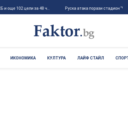
още 102 цели за 48 ч...
Руска атака порази стадион "Черно
ИКОНОМИКА
КУЛТУРА
ЛАЙФ СТАЙЛ
СПОР