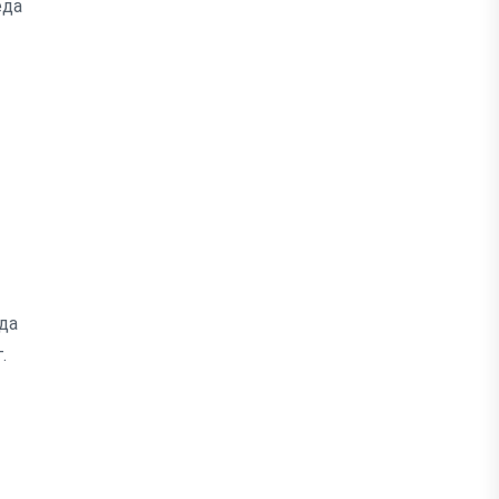
еда
да
.