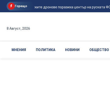
Горещо
Мадяр: Украинските дронове поразиха център на руската ФСБ и 
8 Август, 2026
МНЕНИЯ
ПОЛИТИКА
НОВИНИ
ОБЩЕСТВО