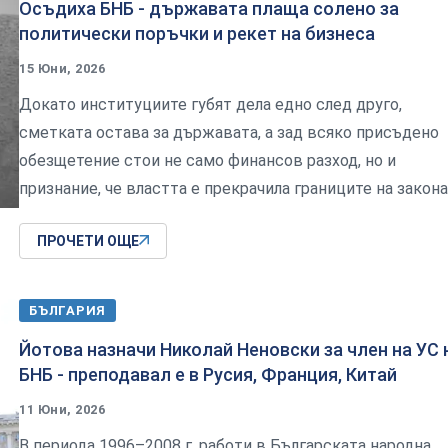
Осъдиха БНБ - държавата плаща солено за
политически поръчки и рекет на бизнеса
15 Юни, 2026
Докато институциите губят дела едно след друго,
сметката остава за държавата, а зад всяко присъдено
обезщетение стои не само финансов разход, но и
признание, че властта е прекрачила границите на закона
ПРОЧЕТИ ОЩЕ
БЪЛГАРИЯ
Йотова назначи Николай Неновски за член на УС 
БНБ - преподавал е в Русия, Франция, Китай
11 Юни, 2026
В периода 1996–2008 г. работи в Българската народна