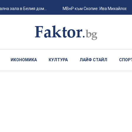
а зала в Белия дом...
МВнР към Скопие: Ива Михайлова тр
ИКОНОМИКА
КУЛТУРА
ЛАЙФ СТАЙЛ
СПОР