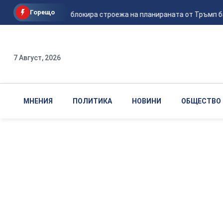
Горещо
Съдът в САЩ блокира строежа на планираната от Тръмп балн
7 Август, 2026
МНЕНИЯ
ПОЛИТИКА
НОВИНИ
ОБЩЕСТВО