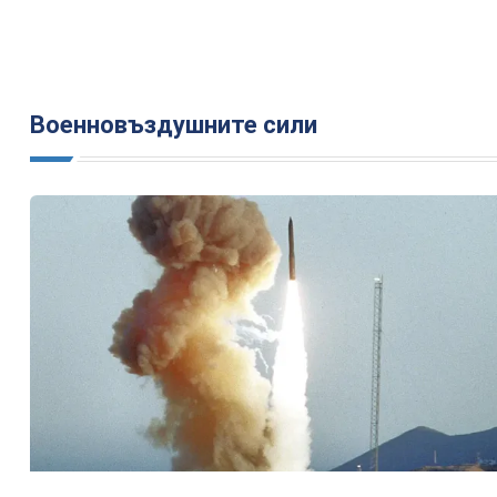
Военновъздушните сили