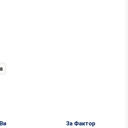
а
Ви
За Фактор