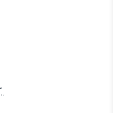
на
 на