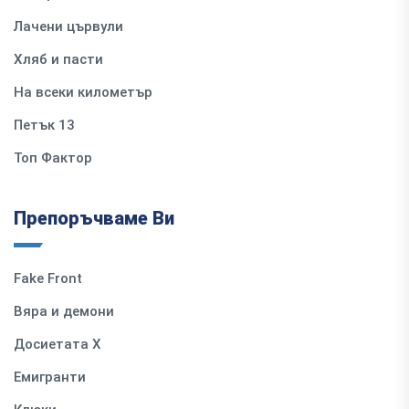
Лачени цървули
Хляб и пасти
На всеки километър
Петък 13
Топ Фактор
Препоръчваме Ви
Fake Front
Вяра и демони
Досиетата Х
Емигранти