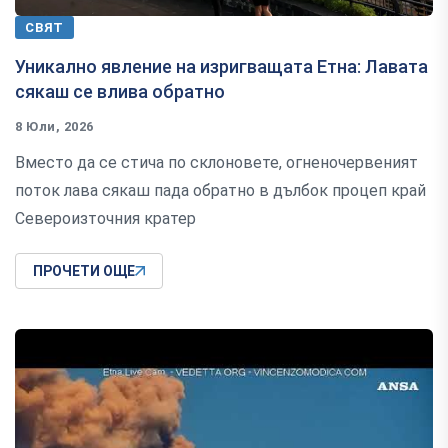
СВЯТ
Уникално явление на изригващата Етна: Лавата
сякаш се влива обратно
8 Юли, 2026
Вместо да се стича по склоновете, огненочервеният
поток лава сякаш пада обратно в дълбок процеп край
Североизточния кратер
ПРОЧЕТИ ОЩЕ