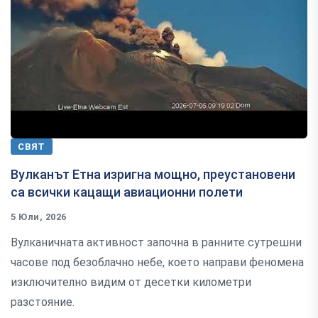
СВЯТ
Вулканът Етна изригна мощно, преустановени
са всички кацащи авиационни полети
5 Юли, 2026
Вулканичната активност започна в ранните сутрешни
часове под безоблачно небе, което направи феномена
изключително видим от десетки километри
разстояние.