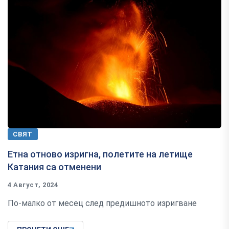
СВЯТ
Етна отново изригна, полетите на летище
Катания са отменени
4 Август, 2024
По-малко от месец след предишното изригване