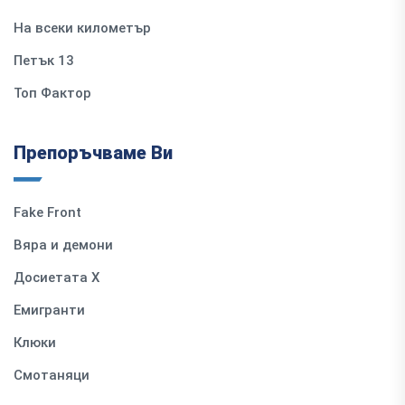
На всеки километър
Петък 13
Топ Фактор
Препоръчваме Ви
Fake Front
Вяра и демони
Досиетата Х
Емигранти
Клюки
Смотаняци