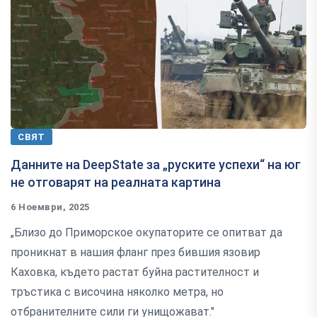
СВЯТ
Данните на DeepState за „руските успехи“ на юг
не отговарят на реалната картина
6 Ноември, 2025
„Близо до Приморское окупаторите се опитват да
проникнат в нашия фланг през бившия язовир
Каховка, където растат буйна растителност и
тръстика с височина няколко метра, но
отбранителните сили ги унищожават."