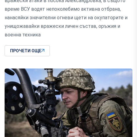
вражески атаки в посока Александровка, в същото
време ВСУ водят непоколебимо активна отбрана,
нанасяйки значителни огневи щети на окупаторите и
унищожавайки вражески личен състав, оръжия и
военна техника
ПРОЧЕТИ ОЩЕ