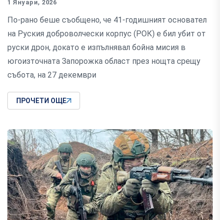
1 Януари, 2026
По-рано беше съобщено, че 41-годишният основател
на Руския доброволчески корпус (РОК) е бил убит от
руски дрон, докато е изпълнявал бойна мисия в
югоизточната Запорожка област през нощта срещу
събота, на 27 декември
ПРОЧЕТИ ОЩЕ