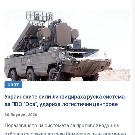
СВЯТ
Украинските сили ликвидираха руска система
за ПВО "Оса", удариха логистични центрове
30 Януари, 2026
Поразяването на системата за противовъздушна
отбрана се случва до село Семеновка във временно