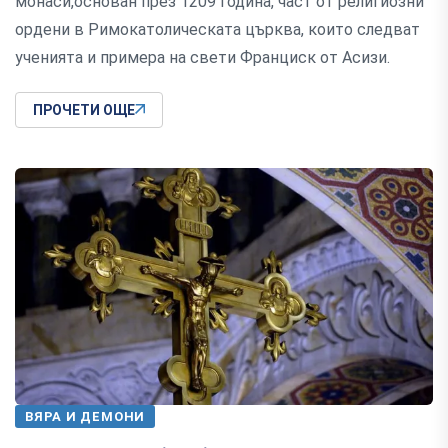
монаси,основан през 1209 година, част от религиозни
ордени в Римокатолическата църква, които следват
ученията и примера на свети Франциск от Асизи.
ПРОЧЕТИ ОЩЕ
ВЯРА И ДЕМОНИ