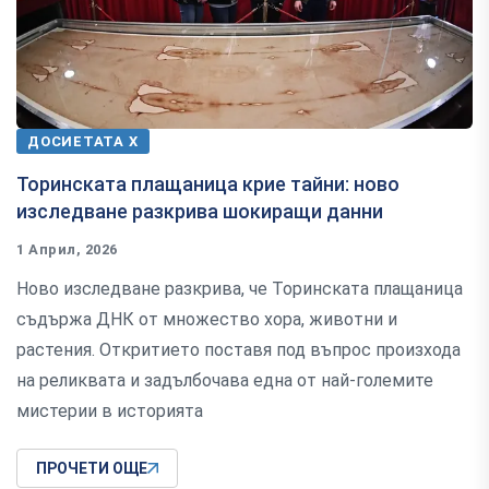
ДОСИЕТАТА Х
Торинската плащаница крие тайни: ново
изследване разкрива шокиращи данни
1 Април, 2026
Ново изследване разкрива, че Торинската плащаница
съдържа ДНК от множество хора, животни и
растения. Откритието поставя под въпрос произхода
на реликвата и задълбочава една от най-големите
мистерии в историята
ПРОЧЕТИ ОЩЕ