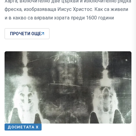
Харга, включително две църкви и изключително рядка
фреска, изобразяваща Иисус Христос. Как са живели
и в какво са вярвали хората преди 1600 години
ПРОЧЕТИ ОЩЕ
ДОСИЕТАТА Х