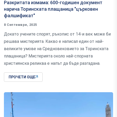
Разкритата измама: 600-годишен документ
нарича Торинската плащаница "църковен
фалшификат"
8 Септември, 2025
Докато учените спорят, ръкопис от 14-и век може би
решава мистерията. Какво е написал един от най-
великите умове на Средновековието за Торинската
плащаница? Мистерията около най-спорната
християнска реликва е напът да бъде разгадана.
ПРОЧЕТИ ОЩЕ