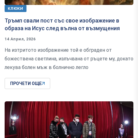
КЛЮКИ
Тръмп свали пост със свое изображение в
образа на Исус след вълна от възмущения
14 Април, 2026
На изтритото изображение той е обграден от
божествена светлина, излъчвана от ръцете му, докато
лекува болен мъж в болнично легло
ПРОЧЕТИ ОЩЕ