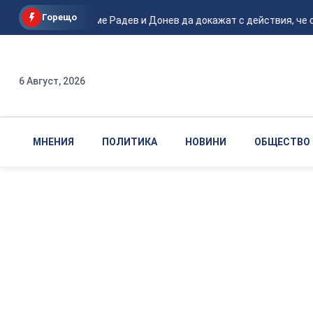
Горещо
Кънев: Време Радев и Донев да докажат с действия, че са пр
6 Август, 2026
МНЕНИЯ
ПОЛИТИКА
НОВИНИ
ОБЩЕСТВО