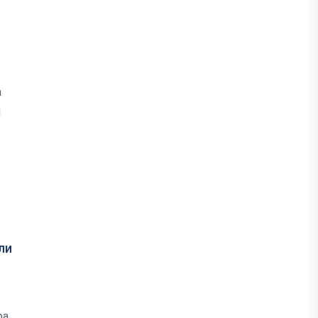
а
и
ли
а,