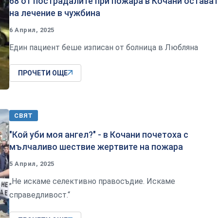
68 от пострадалите при пожара в Кочани остава
на лечение в чужбина
6 Април, 2025
Един пациент беше изписан от болница в Любляна
ПРОЧЕТИ ОЩЕ
СВЯТ
"Кой уби моя ангел?" - в Кочани почетоха с
мълчаливо шествие жертвите на пожара
5 Април, 2025
„Не искаме селективно правосъдие. Искаме
справедливост.“