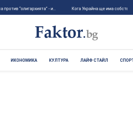
отив “олигархията” - и...
Кога Украйна ще има собствена б
ИКОНОМИКА
КУЛТУРА
ЛАЙФ СТАЙЛ
СПОР