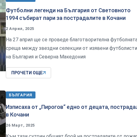
Футболни легенди на България от Световното
1994 събират пари за пострадалите в Кочани
2 Април, 2025
На 27 април ще се проведе благотворителна футболнат
среща между звездни селекции от изявени футболист
на България и Северна Македония
ПРОЧЕТИ ОЩЕ
БЪЛГАРИЯ
Изписаха от „Пирогов“ едно от децата, пострада
в Кочани
26 Март, 2025
Към тази сутрин общият брой на пострадалите от пожар