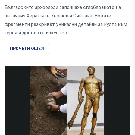
Българските археолози започнаха сглобяването на
античния Херакъл в Хераклея Синтика. Новите
фрагменти разкриват уникални детайли за култа към
героя и древното изкуство.
ПРОЧЕТИ ОЩЕ