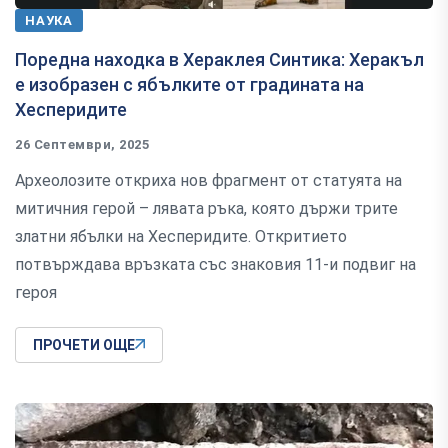
НАУКА
Поредна находка в Хераклея Синтика: Херакъл
е изобразен с ябълките от градината на
Хесперидите
26 Септември, 2025
Археолозите откриха нов фрагмент от статуята на
митичния герой – лявата ръка, която държи трите
златни ябълки на Хесперидите. Откритието
потвърждава връзката със знаковия 11-и подвиг на
героя
ПРОЧЕТИ ОЩЕ