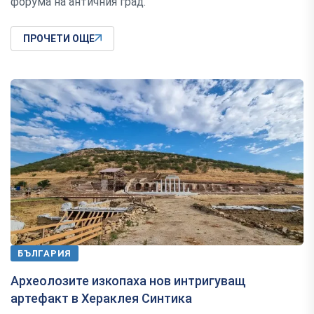
форума на античния град.
ПРОЧЕТИ ОЩЕ
БЪЛГАРИЯ
Археолозите изкопаха нов интригуващ
артефакт в Хераклея Синтика