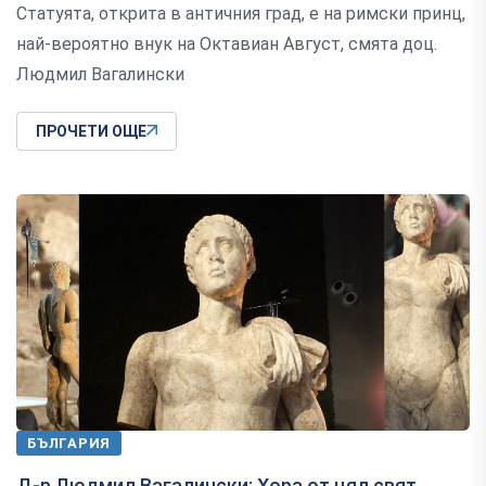
Статуята, открита в античния град, е на римски принц,
най-вероятно внук на Октавиан Август, смята доц.
Людмил Вагалински
ПРОЧЕТИ ОЩЕ
БЪЛГАРИЯ
Д-р Людмил Вагалински: Хора от цял свят