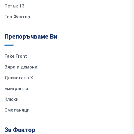
Петък 13
Топ Фактор
Препоръчваме Ви
Fake Front
Вяра и демони
Досиетата Х
Емигранти
Клюки
Смотаняци
За Фактор