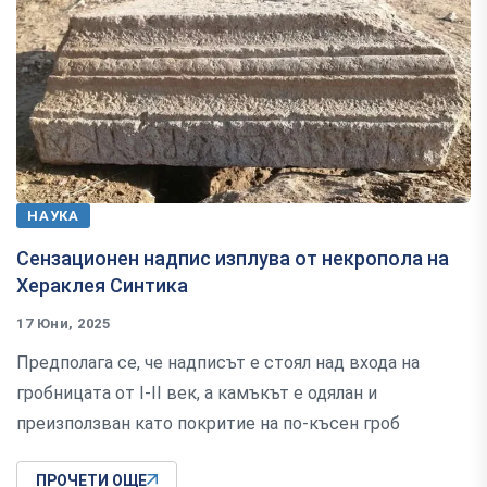
НАУКА
Сензационен надпис изплува от некропола на
Хераклея Синтика
17 Юни, 2025
Предполага се, че надписът е стоял над входа на
гробницата от I-II век, а камъкът е одялан и
преизползван като покритие на по-късен гроб
ПРОЧЕТИ ОЩЕ