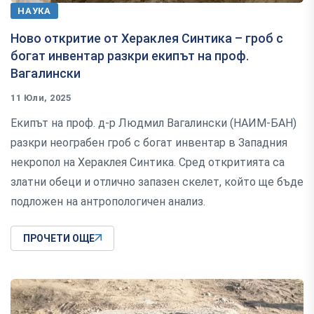
НАУКА
Ново откритие от Хераклея Синтика – гроб с
богат инвентар разкри екипът на проф.
Вагалински
11 Юли, 2025
Екипът на проф. д-р Людмил Вагалински (НАИМ-БАН)
разкри неограбен гроб с богат инвентар в Западния
некропол на Хераклея Синтика. Сред откритията са
златни обеци и отлично запазен скелет, който ще бъде
подложен на антропологичен анализ.
ПРОЧЕТИ ОЩЕ