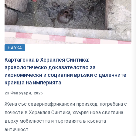
НАУКА
Картагенка в Хераклея Синтика:
археологическо доказателство за
икономически и социални връзки с далечните
краища на империята
23 Февруари, 2026
Жена със северноафрикански произход, погребана с
почести в Хераклея Синтика, хвърля нова светлина
върху мобилността и търговията в късната
античност.