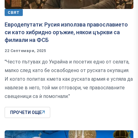
СВЯТ
Евродепутати: Русия използва православието
си като хибридно оръжие, някои църкви са
филиали на ФСБ
22 Септември, 2025
"Често пътувах до Украйна и посетих едно от селата,
малко след като бе освободено от руската окупация.
И когато попитах кмета как руската армия е успяла да
навлезе в него, той ми отговори, че православните
свещеници са ѝ помогнали."
ПРОЧЕТИ ОЩЕ