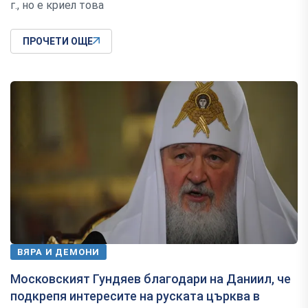
г., но е криел това
ПРОЧЕТИ ОЩЕ
ВЯРА И ДЕМОНИ
Московският Гундяев благодари на Даниил, че
подкрепя интересите на руската църква в