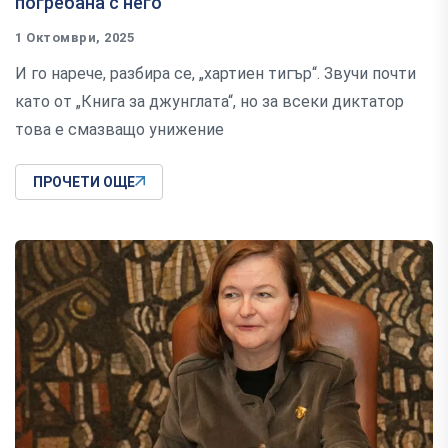
погребана с него
1 Октомври, 2025
И го нарече, разбира се, „хартиен тигър“. Звучи почти
като от „Книга за джунглата“, но за всеки диктатор
това е смазващо унижение
ПРОЧЕТИ ОЩЕ