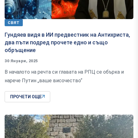
СВЯТ
Гундяев видя в ИИ предвестник на Антихриста,
два пъти подред прочете едно и също
обръщение
30 Януари, 2025
В началото на речта си главата на РПЦ се обърка и
нарече Путин „ваше височество“
ПРОЧЕТИ ОЩЕ