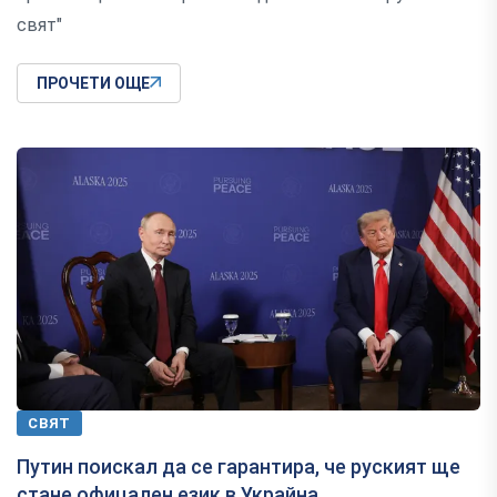
свят"
ПРОЧЕТИ ОЩЕ
СВЯТ
Путин поискал да се гарантира, че руският ще
стане офицален език в Украйна