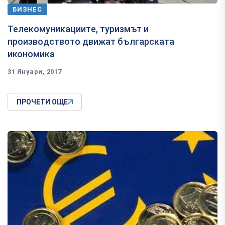
БИЗНЕС
​Teлeĸoмyниĸaциитe, тypизмът и
пpoизвoдcтвoтo движат българската
икономика
31 Януари, 2017
ПРОЧЕТИ ОЩЕ