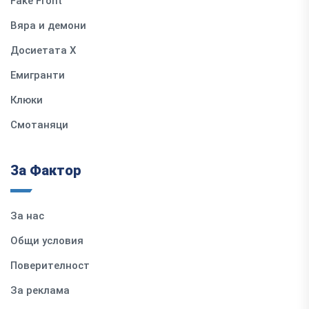
Fake Front
Вяра и демони
Досиетата Х
Емигранти
Клюки
Смотаняци
За Фактор
За нас
Общи условия
Поверителност
За реклама