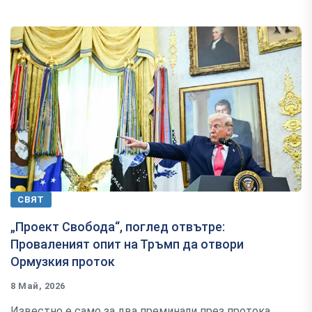
СВЯТ
„Проект Свобода“, поглед отвътре:
Проваленият опит на Тръмп да отвори
Ормузкия проток
8 Май, 2026
Известно e само за два преминали през протока