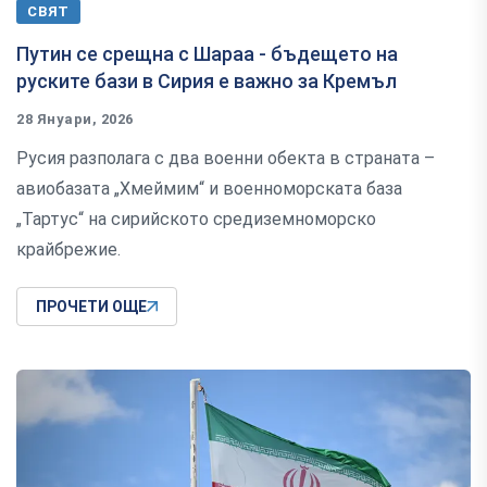
СВЯТ
Путин се срещна с Шараа - бъдещето на
руските бази в Сирия е важно за Кремъл
28 Януари, 2026
Русия разполага с два военни обекта в страната –
авиобазата „Хмеймим“ и военноморската база
„Тартус“ на сирийското средиземноморско
крайбрежие.
ПРОЧЕТИ ОЩЕ