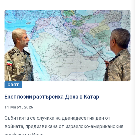
СВЯТ
Експлозии разтърсиха Доха в Катар
11 Март, 2026
Събитията се случиха на дванадесетия ден от
войната, предизвикана от израелско-американския
конфликт с Иран