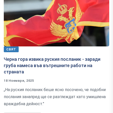
СВЯТ
Черна гора извика руския посланик - заради
груба намеса във вътрешните работи на
страната
18 Ноември, 2025
„На руския посланик беше ясно посочено, че подобни
послания занапред ще се разглеждат като умишлена
враждебна дейност."