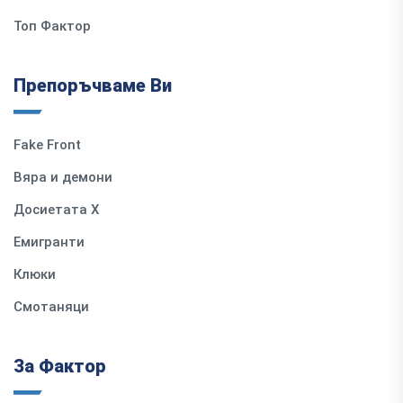
Топ Фактор
Препоръчваме Ви
Fake Front
Вяра и демони
Досиетата Х
Емигранти
Клюки
Смотаняци
За Фактор