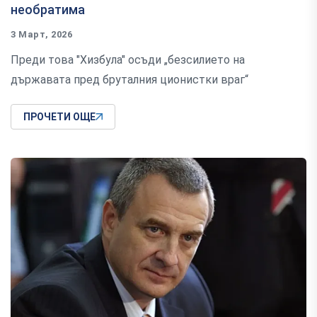
необратима
3 Март, 2026
Преди това "Хизбула" осъди „безсилието на
държавата пред бруталния ционистки враг“
ПРОЧЕТИ ОЩЕ