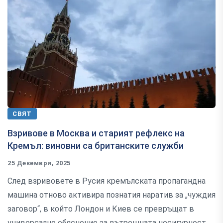
СВЯТ
Взривове в Москва и старият рефлекс на
Кремъл: виновни са британските служби
25 Декември, 2025
След взривовете в Русия кремълската пропагандна
машина отново активира познатия наратив за „чуждия
заговор“, в който Лондон и Киев се превръщат в
универсално обяснение за вътрешната несигурност.