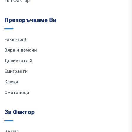
Топ Фактор
Препоръчваме Ви
Fake Front
Вяра и демони
Досиетата Х
Емигранти
Клюки
Смотаняци
За Фактор
За нас