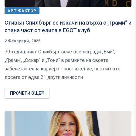
АРТ ФАКТОР
Стивън Спилбърг се изкачи на върха с „Грами“ и
стана част от елита в EGOT клуб
2 Февруари, 2026
79-годишният Спилбърг вече взе награди „Еми“,
„Грами“, „Оскар“ и „Тони“ в рамките на своята
забележителна кариера - постижение, постигнато
досега от едва 21 други личности
ПРОЧЕТИ ОЩЕ