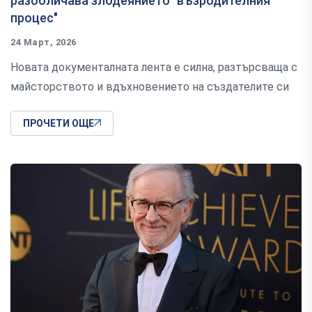
разобличава злодеянието "възродителния
процес"
24 Март, 2026
Новата документалната лента е силна, разтърсваща с
майсторството и вдъхновението на създателите си
ПРОЧЕТИ ОЩЕ