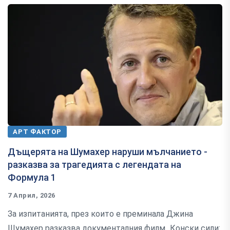
АРТ ФАКТОР
Дъщерята на Шумахер наруши мълчанието -
разказва за трагедията с легендата на
Формула 1
7 Април, 2026
За изпитанията, през които е преминала Джина
Шумахер разказва документалния филм „Конски сили: