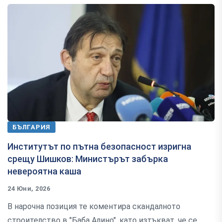
БЪЛГАРИЯ
Институтът по пътна безопасност изригна
срещу Шишков: Министърът забърка
невероятна каша
24 Юни, 2026
В нарочна позиция те коментира скандалното
строителство в "Баба Алино", като изтъкват, че се