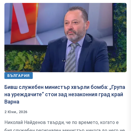
БЪЛГАРИЯ
Бивш служебен министър хвърли бомба: „Група
на уреждачите“ стои зад незаконния град край
Варна
2 Юни, 2026
Николай Найденов твърди, че по времето, когато е
бил служебен регионален министър никога до него не