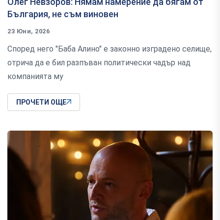
Олег Невзоров: Нямам намерение да бягам от
България, не съм виновен
23 Юни, 2026
Според него "Баба Алино" е законно изградено селище,
отрича да е бил разпъван политически чадър над
компанията му
ПРОЧЕТИ ОЩЕ