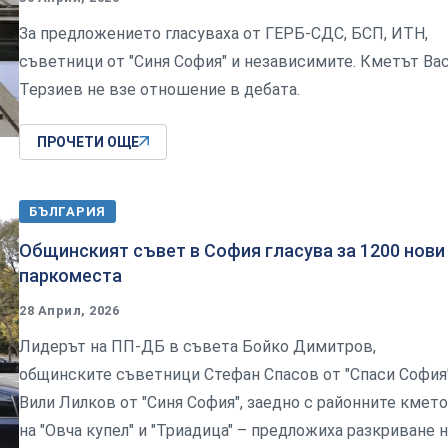
За предложението гласуваха от ГЕРБ-СДС, БСП, ИТН,
съветници от "Синя София" и независимите. Кметът Ва
Терзиев не взе отношение в дебата.
ПРОЧЕТИ ОЩЕ
БЪЛГАРИЯ
Общинският съвет в София гласува за 1200 нови
паркоместа
28 Април, 2026
Лидерът на ПП-ДБ в съвета Бойко Димитров,
общинските съветници Стефан Спасов от "Спаси София
Вили Лилков от "Синя София", заедно с районните кмет
на "Овча купел" и "Триадица" – предложиха разкриване 