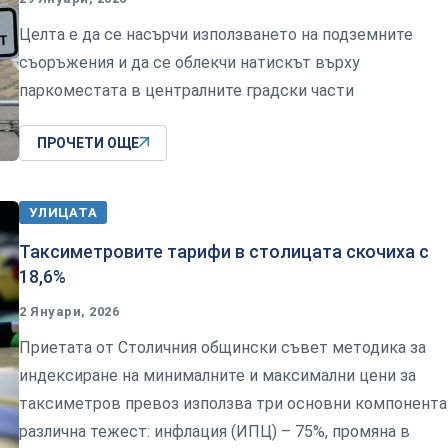
Целта е да се насърчи използването на подземните
съоръжения и да се облекчи натискът върху
паркоместата в централните градски части
ПРОЧЕТИ ОЩЕ
УЛИЦАТА
Таксиметровите тарифи в столицата скочиха с
18,6%
2 Януари, 2026
Приетата от Столичния общински съвет методика за
индексиране на минималните и максимални цени за
таксиметров превоз използва три основни компонента
различна тежест: инфлация (ИПЦ) – 75%, промяна в