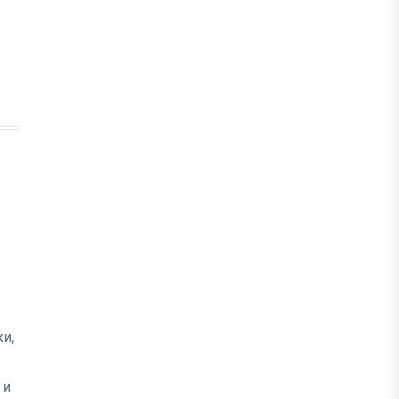
и,
 и