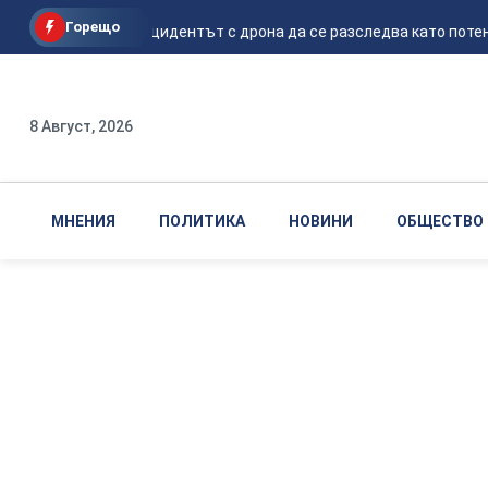
Горещо
Мирчев: Инцидентът с дрона да се разследва като потенци
8 Август, 2026
МНЕНИЯ
ПОЛИТИКА
НОВИНИ
ОБЩЕСТВО