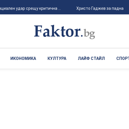
ален удар срещу критична ...
Христо Гаджев за падналия др
ИКОНОМИКА
КУЛТУРА
ЛАЙФ СТАЙЛ
СПОР