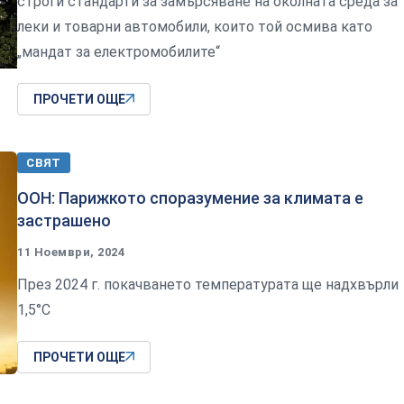
строги стандарти за замърсяване на околната среда за
леки и товарни автомобили, които той осмива като
„мандат за електромобилите“
ПРОЧЕТИ ОЩЕ
СВЯТ
ООН: Парижкото споразумение за климата е
застрашено
11 Ноември, 2024
През 2024 г. покачването температурата ще надхвърли
1,5°C
ПРОЧЕТИ ОЩЕ