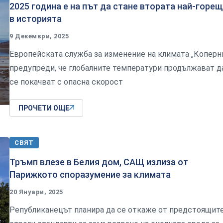
2025 година е на път да стане втората най-горе
в историята
9 Декември, 2025
Европейската служба за изменение на климата „Коперн
предупреди, че глобалните температури продължават д
се покачват с опасна скорост
ПРОЧЕТИ ОЩЕ
СВЯТ
Тръмп влезе в Белия дом, САЩ излиза от
Парижкото споразумение за климата
20 Януари, 2025
Републиканецът планира да се откаже от предстоящит