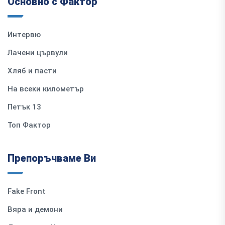
Основно с Фактор
Интервю
Лачени цървули
Хляб и пасти
На всеки километър
Петък 13
Топ Фактор
Препоръчваме Ви
Fake Front
Вяра и демони