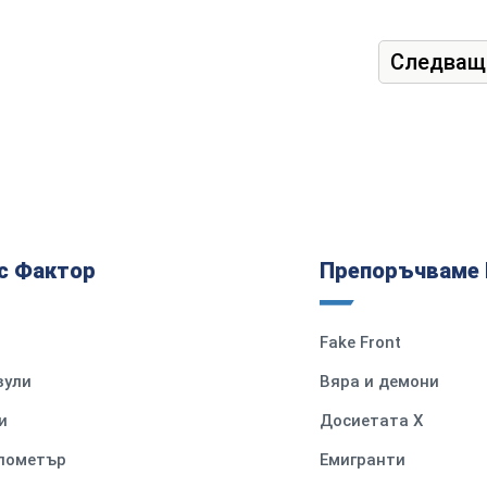
Следващ
с Фактор
Препоръчваме 
Fake Front
вули
Вяра и демони
и
Досиетата Х
илометър
Емигранти