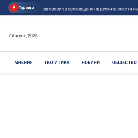
Горещо
Шикорски заговори за прехващане на руските ракети над 
7 Август, 2026
МНЕНИЯ
ПОЛИТИКА
НОВИНИ
ОБЩЕСТВО