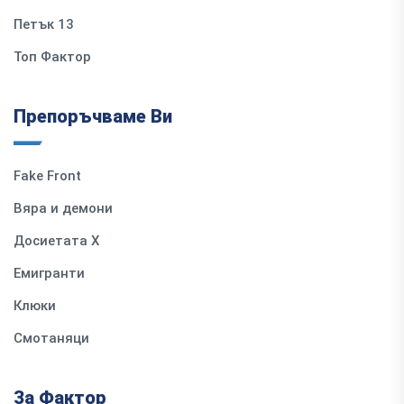
Петък 13
Топ Фактор
Препоръчваме Ви
Fake Front
Вяра и демони
Досиетата Х
Емигранти
Клюки
Смотаняци
За Фактор