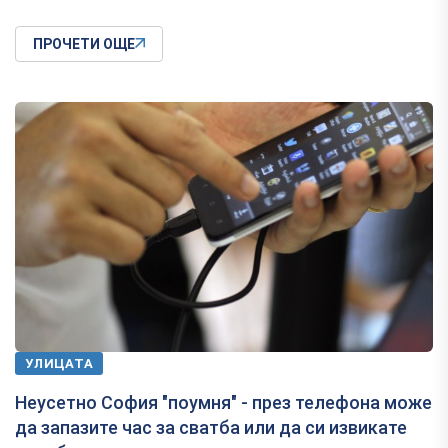
ПРОЧЕТИ ОЩЕ
УЛИЦАТА
Неусетно София "поумня" - през телефона може
да запазите час за сватба или да си извикате