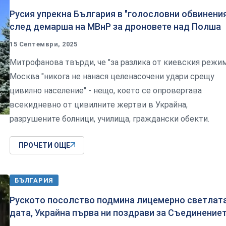
Русия упрекна България в "голословни обвинени
след демарша на МВнР за дроновете над Полша
15 Септември, 2025
Митрофанова твърди, че "за разлика от киевския режим
Москва "никога не нанася целенасочени удари срещу
цивилно население" - нещо, което се опровергава
всекидневно от цивилните жертви в Украйна,
разрушените болници, училища, граждански обекти.
ПРОЧЕТИ ОЩЕ
БЪЛГАРИЯ
Руското посолство подмина лицемерно светлат
дата, Украйна първа ни поздрави за Съединение