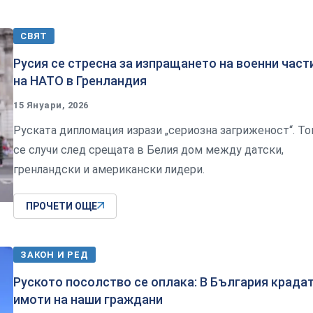
СВЯТ
Русия се стресна за изпращането на военни част
на НАТО в Гренландия
15 Януари, 2026
Руската дипломация изрази „сериозна загриженост“. То
се случи след срещата в Белия дом между датски,
гренландски и американски лидери.
ПРОЧЕТИ ОЩЕ
ЗАКОН И РЕД
Руското посолство се оплака: В България крада
имоти на наши граждани