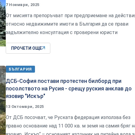
7 Ноември, 2025
От мисията препоръчват при предприемане на действи
относно недвижимите имоти в България да се прави
задължително консултация с проверени юристи
ПРОЧЕТИ ОЩЕ
БЪЛГАРИЯ
ДСБ-София постави протестен билборд при
посолството на Русия - срещу руския анклав до
язовир "Искър"
13 Октомври, 2025
От ДСБ посочват, че Руската федерация използва без
правно основание над 11 000 кв. м земя на самия бряг н
язовир „Искър“ – основният източник на питейна вода з