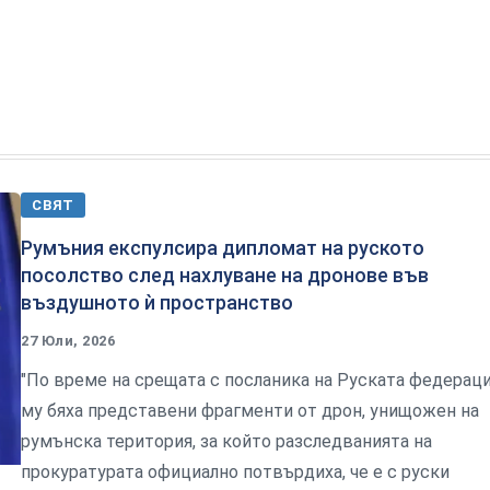
СВЯТ
Румъния експулсира дипломат на руското
посолство след нахлуване на дронове във
въздушното ѝ пространство
27 Юли, 2026
"По време на срещата с посланика на Руската федерац
му бяха представени фрагменти от дрон, унищожен на
румънска територия, за който разследванията на
прокуратурата официално потвърдиха, че е с руски