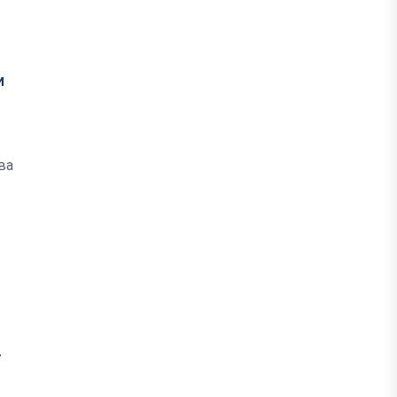
и
ва
т