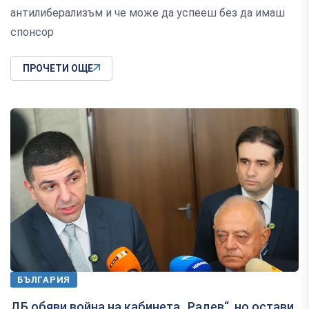
антилиберализъм и че може да успееш без да имаш
спонсор
ПРОЧЕТИ ОЩЕ
БЪЛГАРИЯ
ДБ обяви война на кабинета „Радев“, но остави