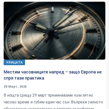
УЛИЦАТА
Местим часовниците напред – защо Европа не
спря тази практика
28 Март, 2026
В нощта срещу 29 март преминаваме към лятно
часово време и губим един час сън. Въпреки силното
обществено недоволство и опитите за реформа,