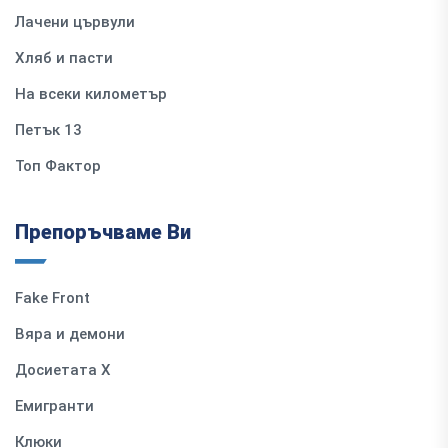
Лачени цървули
Хляб и пасти
На всеки километър
Петък 13
Топ Фактор
Препоръчваме Ви
Fake Front
Вяра и демони
Досиетата Х
Емигранти
Клюки