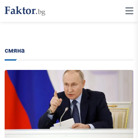
смяна