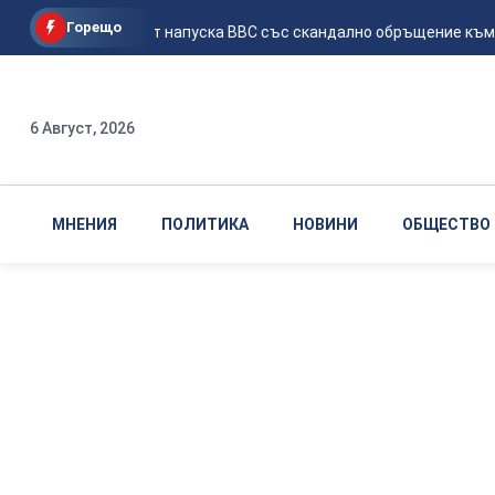
Горещо
Млад пилот напуска ВВС със скандално обръщение към Рум
6 Август, 2026
МНЕНИЯ
ПОЛИТИКА
НОВИНИ
ОБЩЕСТВО