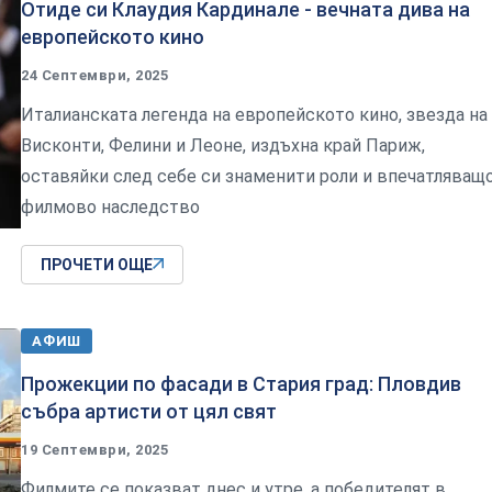
Отиде си Клаудия Кардинале - вечната дива на
европейското кино
24 Септември, 2025
Италианската легенда на европейското кино, звезда на
Висконти, Фелини и Леоне, издъхна край Париж,
оставяйки след себе си знаменити роли и впечатляващ
филмово наследство
ПРОЧЕТИ ОЩЕ
АФИШ
Прожекции по фасади в Стария град: Пловдив
събра артисти от цял свят
19 Септември, 2025
Филмите се показват днес и утре, а победителят в