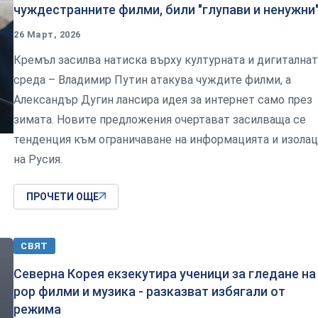
чуждестранните филми, били "глупави и ненужни
26 Март, 2026
Кремъл засилва натиска върху културната и дигиталнат
среда – Владимир Путин атакува чуждите филми, а
Александър Дугин лансира идея за интернет само през
зимата. Новите предложения очертават засилваща се
тенденция към ограничаване на информацията и изола
на Русия.
ПРОЧЕТИ ОЩЕ
СВЯТ
Северна Корея екзекутира ученици за гледане на 
pop филми и музика - разказват избягали от
режима