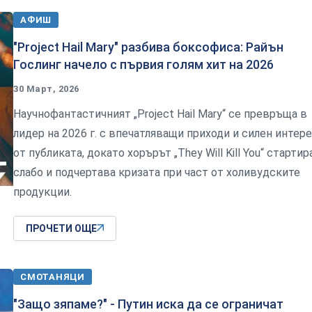
АФИШ
"Project Hail Mary" разбива боксофиса: Райън
Гослинг начело с първия голям хит на 2026
30 Март, 2026
Научнофантастичният „Project Hail Mary“ се превръща в
лидер на 2026 г. с впечатляващи приходи и силен интер
от публиката, докато хорърът „They Will Kill You“ стартир
слабо и подчертава кризата при част от холивудските
продукции.
ПРОЧЕТИ ОЩЕ
СМОТАНЯЦИ
"Защо зяпаме?" - Путин иска да се ограничат