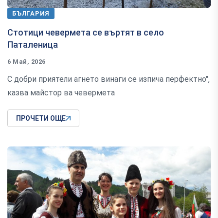
БЪЛГАРИЯ
Стотици чевермета се въртят в село
Паталеница
6 Май, 2026
С добри приятели агнето винаги се изпича перфектно",
казва майстор ва чевермета
ПРОЧЕТИ ОЩЕ