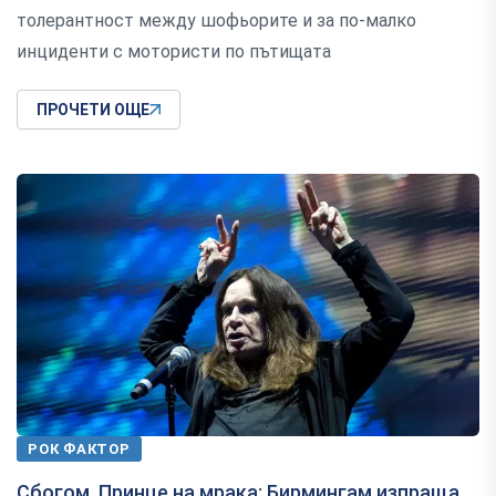
толерантност между шофьорите и за по-малко
инциденти с мотористи по пътищата
ПРОЧЕТИ ОЩЕ
РОК ФАКТОР
Сбогом, Принце на мрака: Бирмингам изпраща