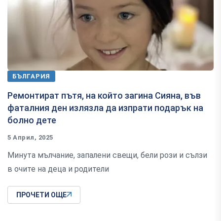
БЪЛГАРИЯ
Ремонтират пътя, на който загина Сияна, във
фаталния ден излязла да изпрати подарък на
болно дете
5 Април, 2025
Минута мълчание, запалени свещи, бели рози и сълзи
в очите на деца и родители
ПРОЧЕТИ ОЩЕ