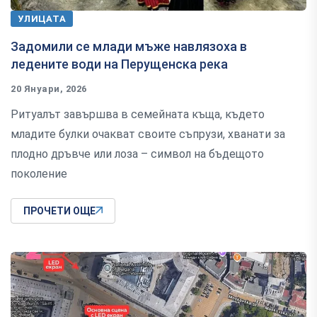
УЛИЦАТА
Задомили се млади мъже навлязоха в
ледените води на Перущенска река
20 Януари, 2026
Ритуалът завършва в семейната къща, където
младите булки очакват своите съпрузи, хванати за
плодно дръвче или лоза – символ на бъдещото
поколение
ПРОЧЕТИ ОЩЕ