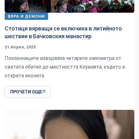
ВЯРА И ДЕМОНИ
Стотици вярващи се включиха в литийното
шествие в Бачковския манастир
21 Април, 2025
Поклонниците извървяха четирите километра от
светата обител до местността Клувията, където е
открита иконата
ПРОЧЕТИ ОЩЕ