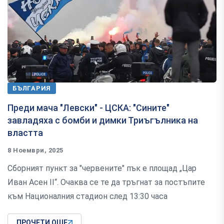
БЪЛГАРИЯ
Преди мача "Левски" - ЦСКА: "Сините"
завладяха с бомби и димки Триъгълника на
властта
8 Ноември, 2025
Сборният пункт за "червените" пък е площад „Цар
Иван Асен II“. Очаква се те да тръгнат за постъпите
към Националния стадион след 13:30 часа
ПРОЧЕТИ ОЩЕ