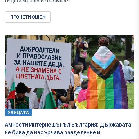
ги довежда до истеричност
ПРОЧЕТИ ОЩЕ
УЛИЦАТА
Амнести Интернешънъл България: Държавата
не бива да насърчава разделение и