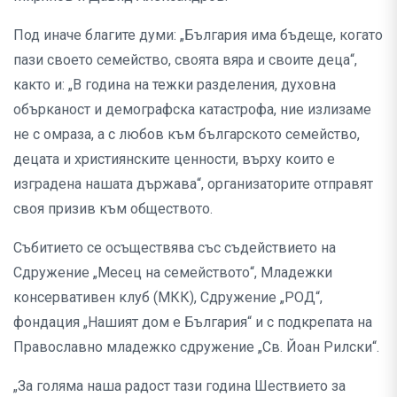
Под иначе благите думи: „България има бъдеще, когато
пази своето семейство, своята вяра и своите деца“,
както и: „В година на тежки разделения, духовна
обърканост и демографска катастрофа, ние излизаме
не с омраза, а с любов към българското семейство,
децата и християнските ценности, върху които е
изградена нашата държава“, организаторите отправят
своя призив към обществото.
Събитието се осъществява със съдействието на
Сдружение „Месец на семейството“, Младежки
консервативен клуб (МКК), Сдружение „РОД“,
фондация „Нашият дом е България“ и с подкрепата на
Православно младежко сдружение „Св. Йоан Рилски“.
„За голяма наша радост тази година Шествието за