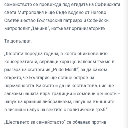
семейството се провежда под егидата на Софийската
света Митрополия и ще бъде водено от Негово
Светейшество Българския патриарх и Софийски
митрополит Даниил.“, изтъкват организаторите.
Те допълват:
„Шестата поредна година, в която обикновените,
консервативни, вярващи хора ще излезем тъкмо в
разгара на световния „Pride Month“, за да кажем
открито, че България ще остане остров на
нормалността. Каквото и да ни коства това, ние ще
запазим нашата вяра, традиции и семейни ценности –
напук на крайния либерализъм, напук на външните
влияния и напук на сектите с политически гръб.“
„Шествието за семейството“ се обявява против