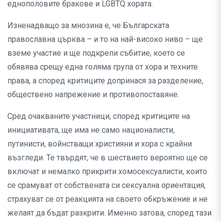
еднополовите бракове и LGBTQ хората.
Изненадващо за мнозина е, че Българската
православна църква – и то на най-високо ниво – ще
вземе участие и ще подкрепи събитие, което се
обявява срещу една голяма група от хора и техните
права, а според критиците допринася за разделение,
обществено напрежение и противопоставяне.
Сред очакваните участници, според критиците на
инициативата, ще има не само националисти,
путинисти, войнстващи християни и хора с крайни
възгледи. Те твърдят, че в шествието вероятно ще се
включат и немалко прикрити хомосексуалисти, които
се срамуват от собствената си сексуална ориентация,
страхуват се от реакцията на своето обкръжение и не
желаят да бъдат разкрити. Именно затова, според тази