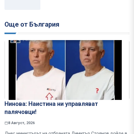
Още от България
Нинова: Наистина ни управляват
палячовци!
8 Август, 2026
Днес министърът на отбраната Димитър Стоянов дойде в