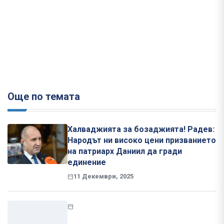
Още по темата
Халваджията за бозаджията! Радев:
Народът ни високо цени призванието
на патриарх Даниил да гради
единение
11 Декември, 2025