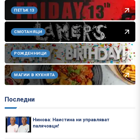
ПЕТЪК 13
СМОТАНЯЦИ
РОЖДЕННИЦИ
МАГИИ В КУХНЯТА
Последни
Нинова: Наистина ни управляват
палячовци!