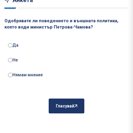
Анкета
Одобрявате ли поведението и външната политика,
която води министър Петрова-Чамова?
Да
Не
Нямам мнение
Гласувай