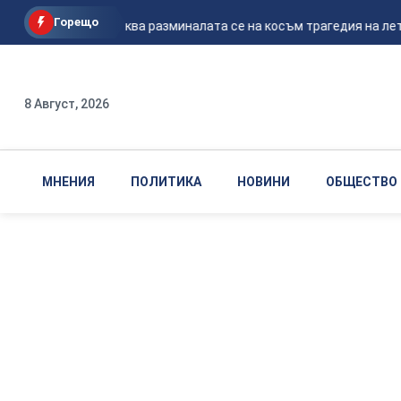
Горещо
Според Москва разминалата се на косъм трагедия на летищ
8 Август, 2026
МНЕНИЯ
ПОЛИТИКА
НОВИНИ
ОБЩЕСТВО