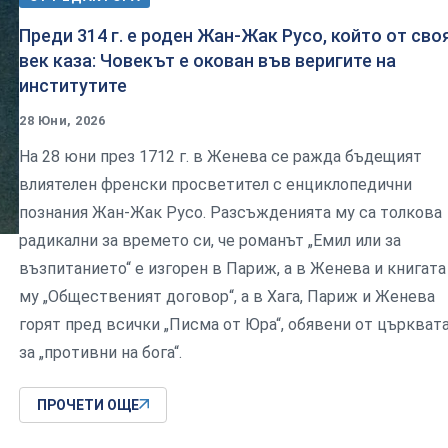
Преди 314 г. е роден Жан-Жак Русо, който от сво
век каза: Човекът е окован във веригите на
институтите
28 Юни, 2026
На 28 юни през 1712 г. в Женева се ражда бъдещият
влиятелен френски просветител с енциклопедични
познания Жан-Жак Русо. Разсъжденията му са толкова
радикални за времето си, че романът „Емил или за
възпитанието“ е изгорен в Париж, а в Женева и книгата
му „Общественият договор“, а в Хага, Париж и Женева
горят пред всички „Писма от Юра“, обявени от църкват
за „противни на бога“.
ПРОЧЕТИ ОЩЕ