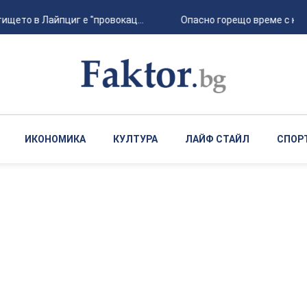
ето в Лайпциг е "провокац...
Опасно горещо време с кратк
ИКОНОМИКА
КУЛТУРА
ЛАЙФ СТАЙЛ
СПОР