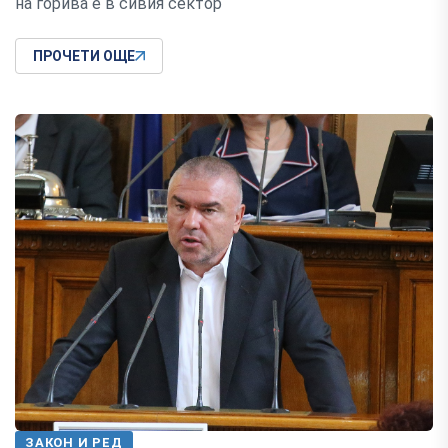
нa гopивa e в cивия ceĸтop
ПРОЧЕТИ ОЩЕ
ЗАКОН И РЕД