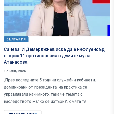
БЪЛГАРИЯ
Сачева: И Демерджиев иска да е инфлуенсър,
открих 11 противоречия в думите му за
Атанасова
17 Юли, 2026
„През последните 5 години служебни кабинети,
доминирани от президента, на практика са
управлявали най-много, така че темата с
наследството малко се изтърка", смята тя