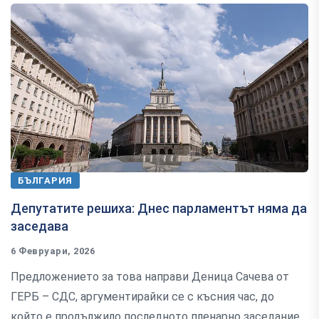
БЪЛГАРИЯ
Депутатите решиха: Днес парламентът няма да
заседава
6 Февруари, 2026
Предложението за това направи Деница Сачева от
ГЕРБ – СДС, аргументирайки се с късния час, до
който е продължило последното пленарно заседание