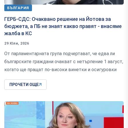
БЪЛГАРИЯ
ГЕРБ-СДС: Очаквано решение на Йотова за
бюджета, а ПБ не знаят какво правят - внасяме
жалба в КС
29 Юли, 2026
От парламентарната група подчертават, че едва ли
българските граждани очакват с нетърпение 1 август,
когато ще пращат по-високи винетки и осигуровки
ПРОЧЕТИ ОЩЕ