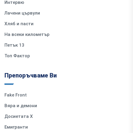
Интервю
Лачени цървули
Хляб и пасти
На всеки километър
Петък 13
Топ Фактор
Препоръчваме Ви
Fake Front
Вяра и демони
Досиетата Х
Емигранти