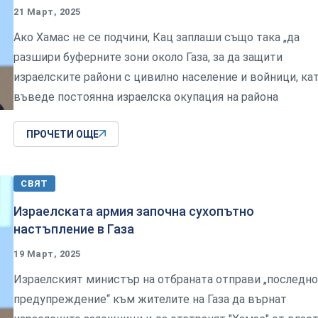
21 Март, 2025
Ако Хамас не се подчини, Кац заплаши също така „да
разшири буферните зони около Газа, за да защити
израелските райони с цивилно население и войници, ка
въведе постоянна израелска окупация на района
ПРОЧЕТИ ОЩЕ
СВЯТ
Израелската армия започна сухопътно
настъпление в Газа
19 Март, 2025
Израелският министър на отбраната отправи „последно
предупреждение“ към жителите на Газа да върнат