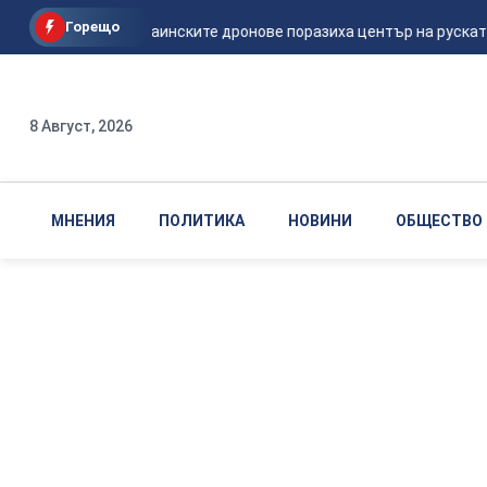
Горещо
Мадяр: Украинските дронове поразиха център на руската ФС
8 Август, 2026
МНЕНИЯ
ПОЛИТИКА
НОВИНИ
ОБЩЕСТВО