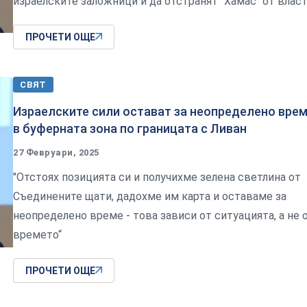
израелските заложници и да отстранят "Хамас" от влас
ПРОЧЕТИ ОЩЕ
СВЯТ
Израелските сили остават за неопределено вре
в буферната зона по границата с Ливан
27 Февруари, 2025
"Отстоях позицията си и получихме зелена светлина от
Съединените щати, дадохме им карта и оставаме за
неопределено време - това зависи от ситуацията, а не 
времето“
ПРОЧЕТИ ОЩЕ