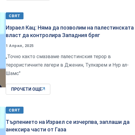
СВЯТ
Израел Кац: Няма да позволим на палестинската
власт да контролира Западния бряг
1 Април, 2025
„Точно както смазваме палестинския терор в
терористичните лагери в Дженин, Тулкарем и Нур ал-
Шамс"
ПРОЧЕТИ ОЩЕ
СВЯТ
Търпението на Израел се изчерпва, заплаши да
анексира части от Газа