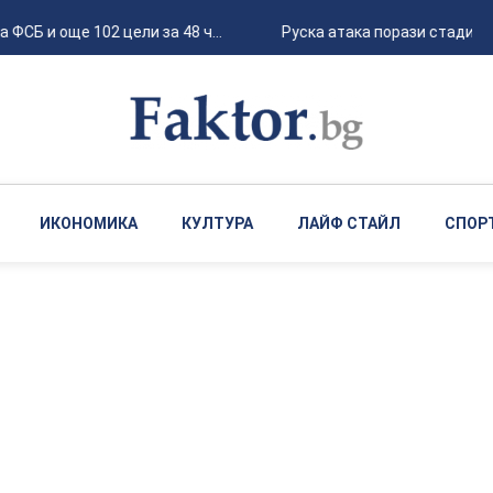
Б и още 102 цели за 48 ч...
Руска атака порази стадион "Ч
ИКОНОМИКА
КУЛТУРА
ЛАЙФ СТАЙЛ
СПОР