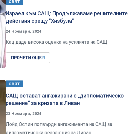
СВЯТ
Израел към САЩ: Продължаваме решителните
действия срещу "Хизбула"
24 Ноември, 2024
Кац даде висока оценка на усилията на САЩ
ПРОЧЕТИ ОЩЕ
СВЯТ
САЩ остават ангажирани с „дипломатическо
решение“ за кризата в Ливан
23 Ноември, 2024
Лойд Остин потвърди ангажимента на САЩ за
дипломатическа резолюция за Ливан