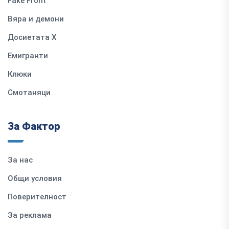
Fake Front
Вяра и демони
Досиетата Х
Емигранти
Клюки
Смотаняци
За Фактор
За нас
Общи условия
Поверителност
За реклама