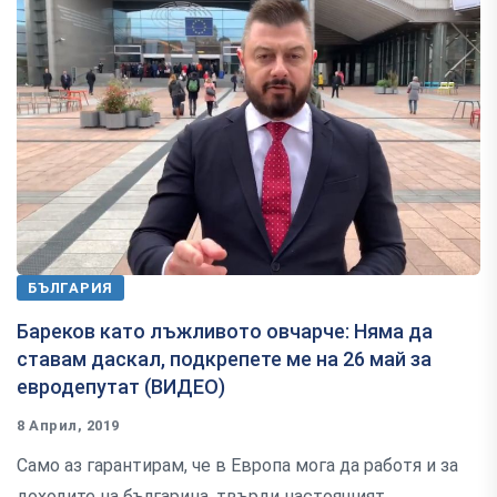
БЪЛГАРИЯ
Бареков като лъжливото овчарче: Няма да
ставам даскал, подкрепете ме на 26 май за
евродепутат (ВИДЕО)
8 Април, 2019
Само аз гарантирам, че в Европа мога да работя и за
доходите на българина, твърди настоящият