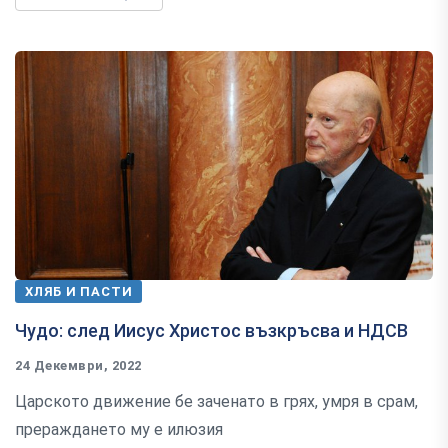
ХЛЯБ И ПАСТИ
Чудо: след Иисус Христос възкръсва и НДСВ
24 Декември, 2022
Царското движение бе заченато в грях, умря в срам,
прераждането му е илюзия