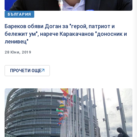
БЪЛГАРИЯ
Бареков обяви Доган за "герой, патриот и
бележит ум", нарече Каракачанов "доносник и
ленивец"
28 Юни, 2019
ПРОЧЕТИ ОЩЕ