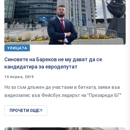
УЛИЦАТА
Синовете на Бареков не му дават да се
кандидатира за евродепутат
10 Април, 2019
Но аз съм длъжен да участвам в битката, заяви във
видеозапис във Фейсбук лидерът на "Презареди БГ"
ПРОЧЕТИ ОЩЕ