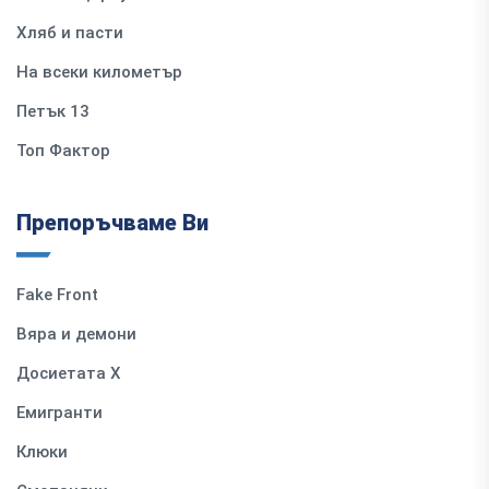
Хляб и пасти
На всеки километър
Петък 13
Топ Фактор
Препоръчваме Ви
Fake Front
Вяра и демони
Досиетата Х
Емигранти
Клюки