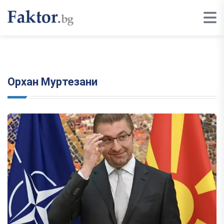
Орхан Муртезани