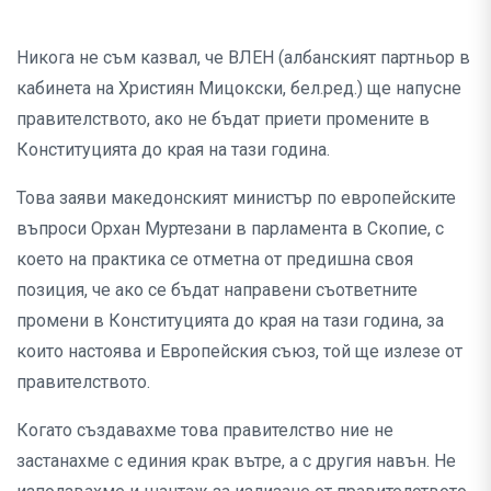
Никога не съм казвал, че ВЛЕН (албанският партньор в
кабинета на Християн Мицокски, бел.ред.) ще напусне
правителството, ако не бъдат приети промените в
Конституцията до края на тази година.
Това заяви македонският министър по европейските
въпроси Орхан Муртезани в парламента в Скопие, с
което на практика се отметна от предишна своя
позиция, че ако се бъдат направени съответните
промени в Конституцията до края на тази година, за
които настоява и Европейския съюз, той ще излезе от
правителството.
Когато създавахме това правителство ние не
застанахме с единия крак вътре, а с другия навън. Не