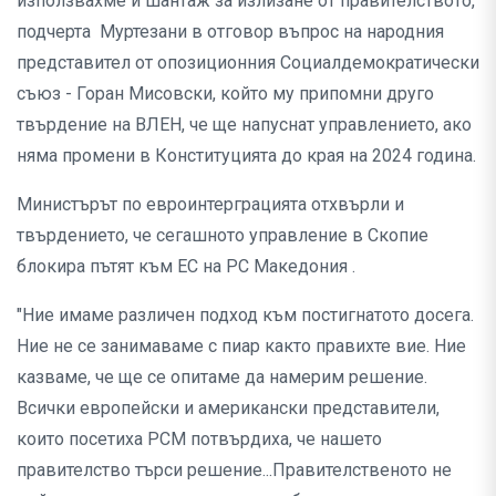
използвахме и шантаж за излизане от правителството,
подчерта Муртезани в отговор въпрос на народния
представител от опозиционния Социалдемократически
съюз - Горан Мисовски, който му припомни друго
твърдение на ВЛЕН, че ще напуснат управлението, ако
няма промени в Конституцията до края на 2024 година.
Министърът по евроинтерграцията отхвърли и
твърдението, че сегашното управление в Скопие
блокира пътят към ЕС на РС Македония .
"Ние имаме различен подход към постигнатото досега.
Ние не се занимаваме с пиар както правихте вие. Ние
казваме, че ще се опитаме да намерим решение.
Всички европейски и американски представители,
които посетиха РСМ потвърдиха, че нашето
правителство търси решение...Правителственото не