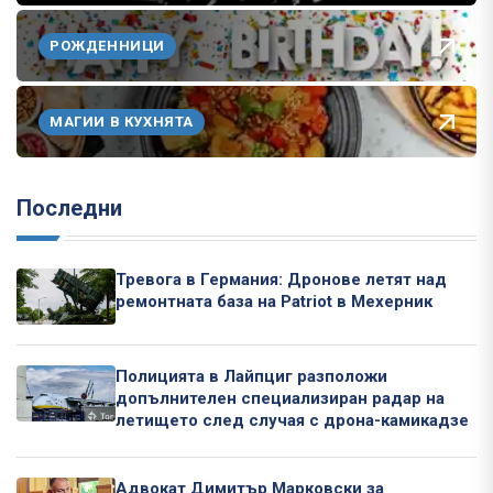
РОЖДЕННИЦИ
МАГИИ В КУХНЯТА
Последни
Тревога в Германия: Дронове летят над
ремонтната база на Patriot в Мехерник
Полицията в Лайпциг разположи
допълнителен специализиран радар на
летището след случая с дрона-камикадзе
Адвокат Димитър Марковски за