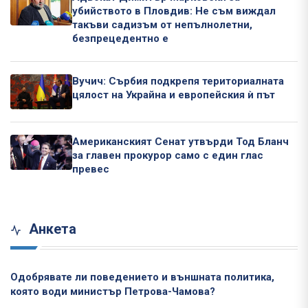
убийството в Пловдив: Не съм виждал
такъви садизъм от непълнолетни,
безпрецедентно е
Вучич: Сърбия подкрепя териториалната
цялост на Украйна и европейския ѝ път
Американският Сенат утвърди Тод Бланч
за главен прокурор само с един глас
превес
Анкета
Одобрявате ли поведението и външната политика,
която води министър Петрова-Чамова?