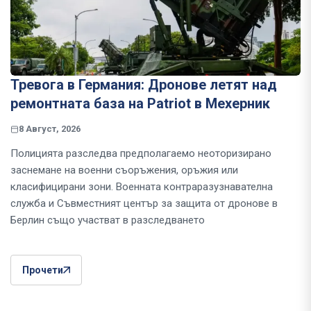
Тревога в Германия: Дронове летят над
ремонтната база на Patriot в Мехерник
8 Август, 2026
Полицията разследва предполагаемо неоторизирано
заснемане на военни съоръжения, оръжия или
класифицирани зони. Военната контраразузнавателна
служба и Съвместният център за защита от дронове в
Берлин също участват в разследването
Прочети