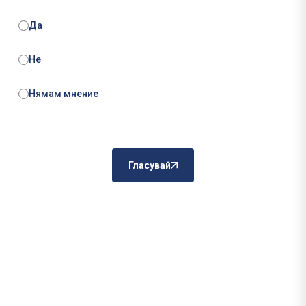
Да
Не
Нямам мнение
Гласувай