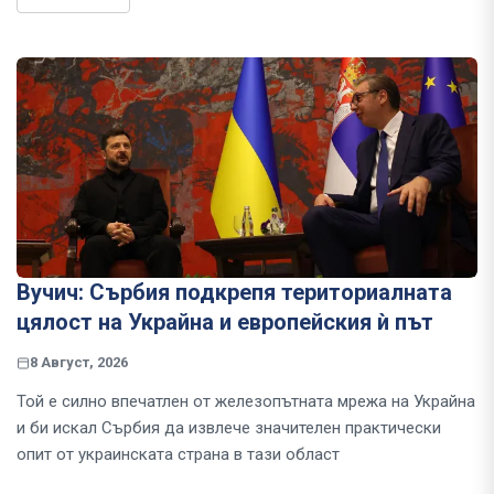
Вучич: Сърбия подкрепя териториалната
цялост на Украйна и европейския ѝ път
8 Август, 2026
Той е силно впечатлен от железопътната мрежа на Украйна
и би искал Сърбия да извлече значителен практически
опит от украинската страна в тази област