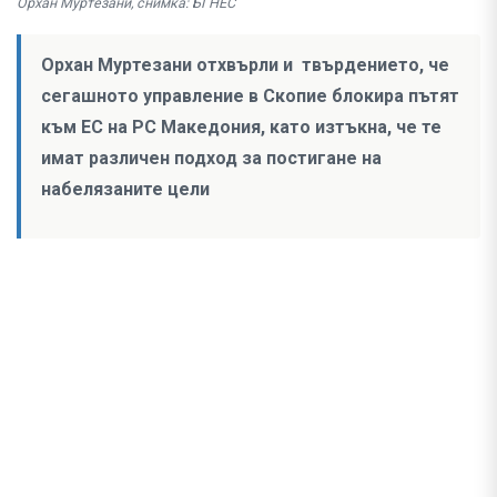
Орхан Муртезани, снимка: БГНЕС
Орхан Муртезани отхвърли и твърдението, че
сегашното управление в Скопие блокира пътят
към ЕС на РС Македония, като изтъкна, че те
имат различен подход за постигане на
набелязаните цели