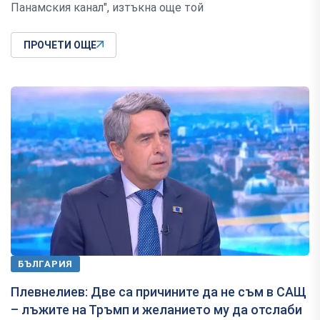
Панамския канал", изтъкна още той
ПРОЧЕТИ ОЩЕ
БЪЛГАРИЯ
Плевнелиев: Две са причините да не съм в САЩ
– лъжите на Тръмп и желанието му да отслаби