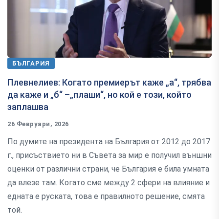
БЪЛГАРИЯ
Плевнелиев: Когато премиерът каже „а“, трябва
да каже и „б“ –„плаши“, но кой е този, който
заплашва
26 Февруари, 2026
По думите на президента на България от 2012 до 2017
г., присъствието ни в Съвета за мир е получил външни
оценки от различни страни, че България е била умната
да влезе там. Когато сме между 2 сфери на влияние и
едната е руската, това е правилното решение, смята
той.