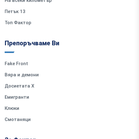
На всеки километър
Петък 13
Топ Фактор
Препоръчваме Ви
Fake Front
Вяра и демони
Досиетата Х
Емигранти
Клюки
Смотаняци