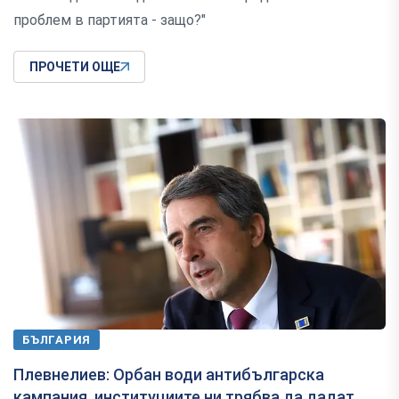
проблем в партията - защо?"
ПРОЧЕТИ ОЩЕ
БЪЛГАРИЯ
Плевнелиев: Орбан води антибългарска
кампания, институциите ни трябва да дадат