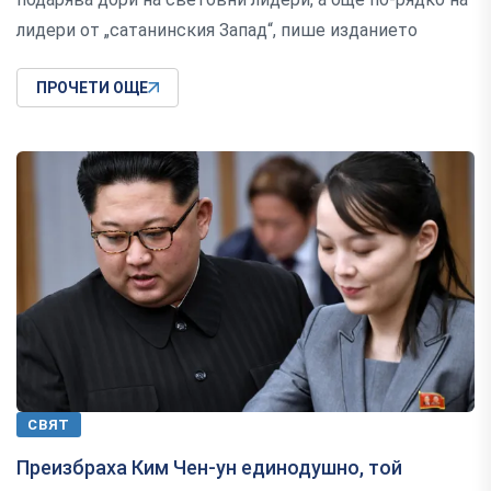
лидери от „сатанинския Запад“, пише изданието
ПРОЧЕТИ ОЩЕ
СВЯТ
Преизбраха Ким Чен-ун единодушно, той