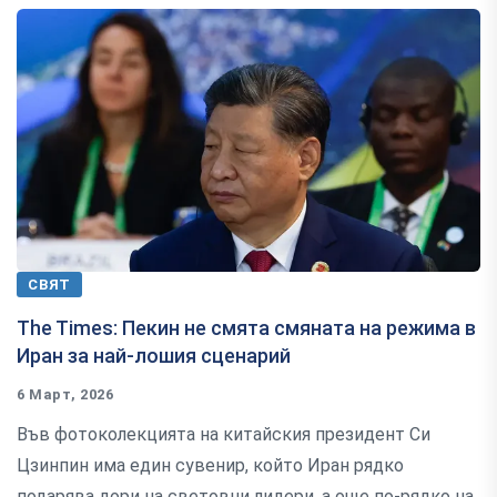
СВЯТ
The Times: Пекин не смята смяната на режима в
Иран за най-лошия сценарий
6 Март, 2026
Във фотоколекцията на китайския президент Си
Цзинпин има един сувенир, който Иран рядко
подарява дори на световни лидери, а още по-рядко на