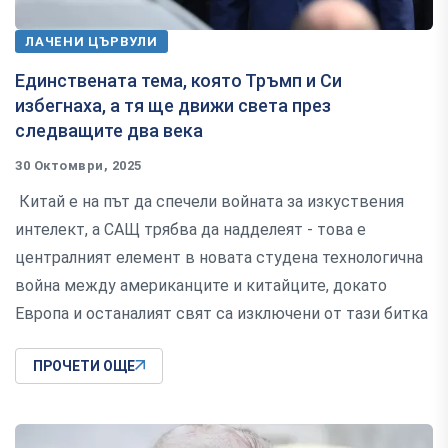
ЛАЧЕНИ ЦЪРВУЛИ
Единствената тема, която Тръмп и Си
избегнаха, а тя ще движи света през
следващите два века
30 Октомври, 2025
Китай е на път да спечели войната за изкуствения
интелект, а САЩ трябва да надделеят - това е
централният елемент в новата студена технологична
война между американците и китайците, докато
Европа и останалият свят са изключени от тази битка
ПРОЧЕТИ ОЩЕ