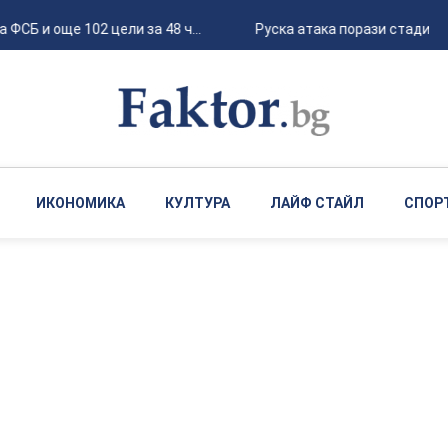
Б и още 102 цели за 48 ч...
Руска атака порази стадион "Ч
ИКОНОМИКА
КУЛТУРА
ЛАЙФ СТАЙЛ
СПОР