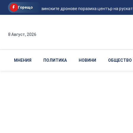
Горещо
Мадяр: Украинските дронове поразиха център на руската ФС
8 Август, 2026
МНЕНИЯ
ПОЛИТИКА
НОВИНИ
ОБЩЕСТВО