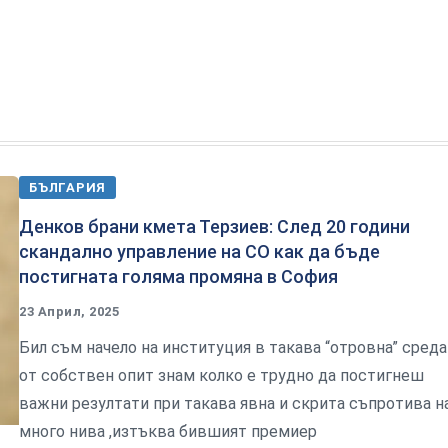
БЪЛГАРИЯ
Денков брани кмета Терзиев: След 20 години
скандално управление на СО как да бъде
постигната голяма промяна в София
23 Април, 2025
Бил съм начело на институция в такава “отровна” среда
от собствен опит знам колко е трудно да постигнеш
важни резултати при такава явна и скрита съпротива н
много нива ,изтъква бившият премиер