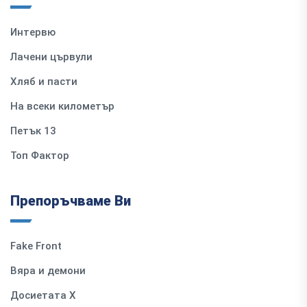
Интервю
Лачени цървули
Хляб и пасти
На всеки километър
Петък 13
Топ Фактор
Препоръчваме Ви
Fake Front
Вяра и демони
Досиетата Х