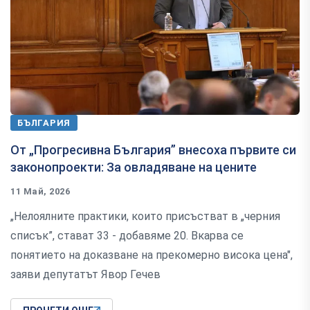
БЪЛГАРИЯ
От „Прогресивна България” внесоха първите си
законопроекти: За овладяване на цените
11 Май, 2026
„Нелоялните практики, които присъстват в „черния
списък”, стават 33 - добавяме 20. Вкарва се
понятието на доказване на прекомерно висока цена",
заяви депутатът Явор Гечев