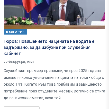
БЪЛГАРИЯ
Гюров: Повишението на цената на водата е
задържано, за да избухне при служебния
кабинет
27 Февруари, 2026
Служебният премиер припомни, че през 2025 година
имаше няколко увеличения на цената на тока - общо с
около 14%. Когато към това прибавим и завишеното
потребление през студените месеци, логично се стига
до по-високи сметки, каза той