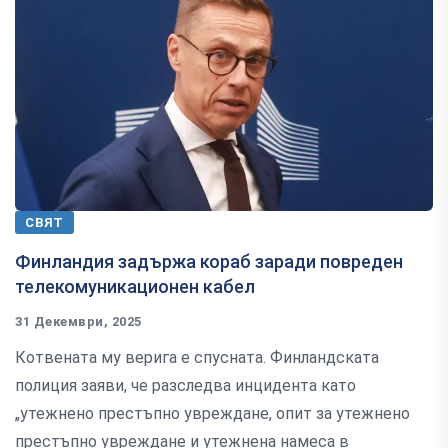
СВЯТ
Финландия задържа кораб заради повреден
телекомуникационен кабел
31 Декември, 2025
Котвената му верига е спусната. Финландската
полиция заяви, че разследва инцидента като
„утежнено престъпно увреждане, опит за утежнено
престъпно увреждане и утежнена намеса в