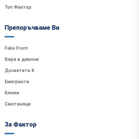
Топ Фактор
Препоръчваме Ви
Fake Front
Вяра и демони
Досиетата Х
Емигранти
Клюки
Смотаняци
За Фактор