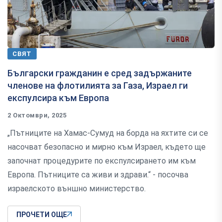
СВЯТ
Български гражданин е сред задържаните
членове на флотилията за Газа, Израел ги
експулсира към Европа
2 Октомври, 2025
„Пътниците на Хамас-Сумуд на борда на яхтите си се
насочват безопасно и мирно към Израел, където ще
започнат процедурите по експулсирането им към
Европа. Пътниците са живи и здрави.“ - посочва
израелското външно министерство.
ПРОЧЕТИ ОЩЕ