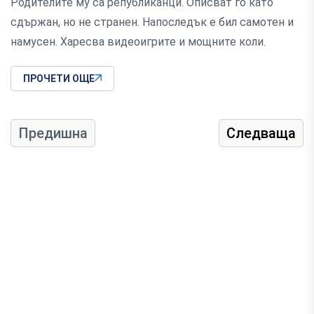
Родителите му са републиканци. Описват го като
сдържан, но не странен. Напоследък е бил самотен и
намусен. Харесва видеоигрите и мощните коли.
ПРОЧЕТИ ОЩЕ
Предишна
Следваща