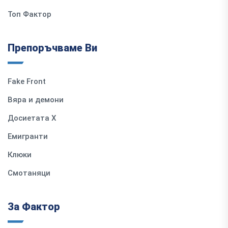
Топ Фактор
Препоръчваме Ви
Fake Front
Вяра и демони
Досиетата Х
Емигранти
Клюки
Смотаняци
За Фактор