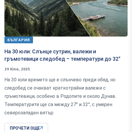
БЪЛГАРИЯ
На 30 юли: Слънце сутрин, валежи и
гръмотевици следобед – температури до 32°
29 Юли, 2025
На 30 юли времето ще е слънчево преди обяд, но
следобед се очакват краткотрайни валежи с
гръмотевици, особено в Родопите и около Дунав.
Температурите ще са между 27° и 32°, с умерен
северозападен вятър.
ПРОЧЕТИ ОЩЕ