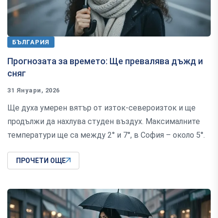
БЪЛГАРИЯ
Прогнозата за времето: Ще превалява дъжд и
сняг
31 Януари, 2026
Ще духа умерен вятър от изток-североизток и ще
продължи да нахлува студен въздух. Максималните
температури ще са между 2° и 7°, в София – около 5°.
ПРОЧЕТИ ОЩЕ