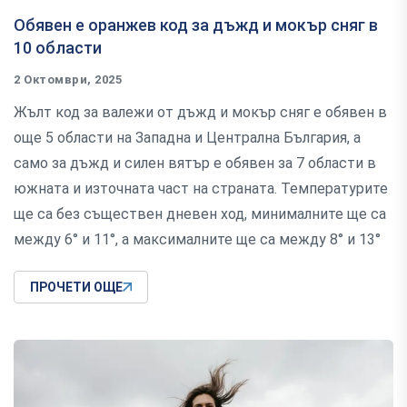
Обявен е оранжев код за дъжд и мокър сняг в
10 области
2 Октомври, 2025
Жълт код за валежи от дъжд и мокър сняг е обявен в
още 5 области на Западна и Централна България, а
само за дъжд и силен вятър е обявен за 7 области в
южната и източната част на страната. Температурите
ще са без съществен дневен ход, минималните ще са
между 6° и 11°, а максималните ще са между 8° и 13°
ПРОЧЕТИ ОЩЕ