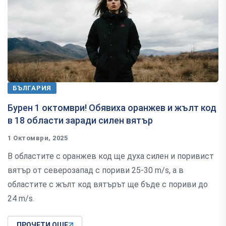
БЪЛГАРИЯ
Бурен 1 октомври! Обявиха оранжев и жълт код
в 18 области заради силен вятър
1 Октомври, 2025
В областите с оранжев код ще духа силен и поривист
вятър от северозапад с пориви 25-30 m/s, а в
областите с жълт код вятърът ще бъде с пориви до
24 m/s.
ПРОЧЕТИ ОЩЕ