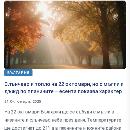
БЪЛГАРИЯ
Слънчево и топло на 22 октомври, но с мъгли и
дъжд по планините – есента показва характер
21 Октомври, 2025
На 22 октомври България ще се събуди с мъгли в
низините и слънчево небе през деня. Температурите
ще достигнат до 21°, а в планините и южните райони