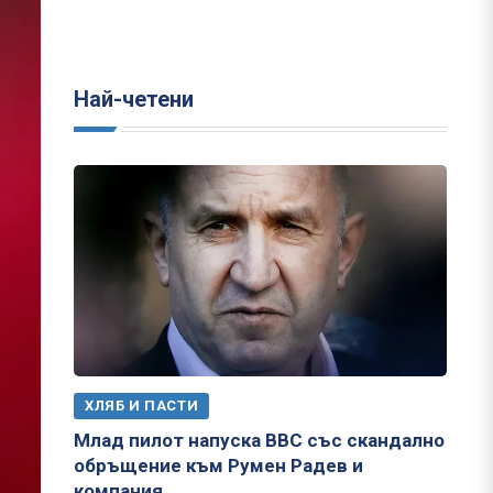
Най-четени
ХЛЯБ И ПАСТИ
Млад пилот напуска ВВС със скандално
обръщение към Румен Радев и
компания