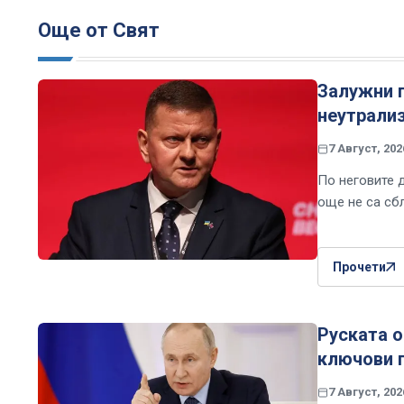
Още от Свят
Залужни 
неутрали
7 Август, 202
По неговите 
още не са сб
Прочети
Руската о
ключови 
7 Август, 202