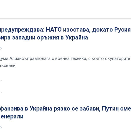
предупреждава: НАТО изостава, докато Русия
зира западни оръжия в Украйна
6
думи Алиансът разполага с военна техника, с която окупаторите
лъскали
фанзива в Украйна рязко се забави, Путин см
генерали
6