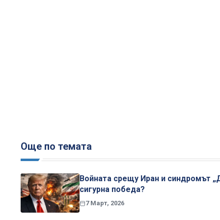
Още по темата
Войната срещу Иран и синдромът „
сигурна победа?
7 Март, 2026