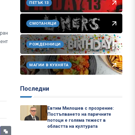
ПЕТЪК 13
СМОТАНЯЦИ
иран
дент
РОЖДЕННИЦИ
МАГИИ В КУХНЯТА
Последни
Евтим Милошев с прозрение:
Постъпването на паричните
потоци е голяма тежест в
областта на културата