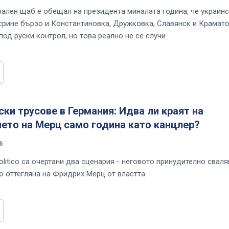
рален щаб е обещал на президента миналата година, че украин
срине бързо и Константиновка, Дружковка, Славянск и Крамат
од руски контрол, но това реално не се случи
ки трусове в Германия: Идва ли краят на
ето на Мерц само година като канцлер?
6
olitico са очертани два сценария - неговото принудително сваля
 оттегляна на Фридрих Мерц от властта