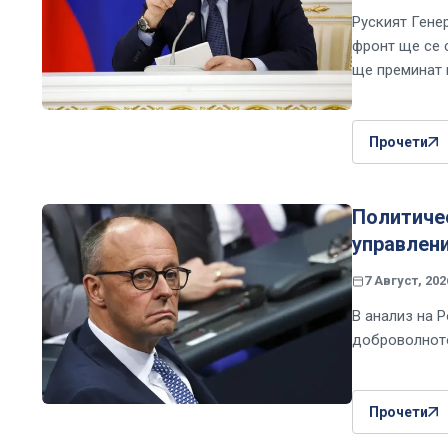
Руският Гене
фронт ще се 
ще преминат п
Прочети
Политичес
управлени
7 Август, 202
В анализ на P
доброволното
Прочети