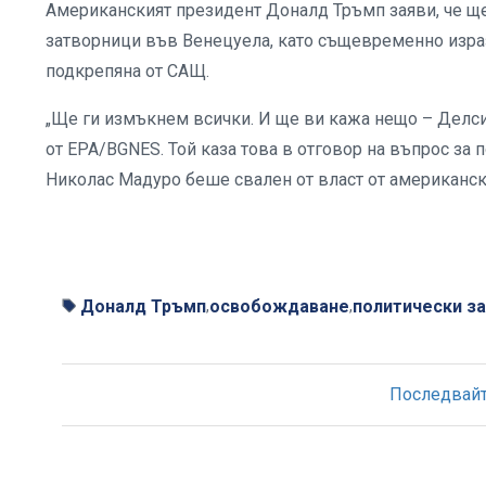
Американският президент Доналд Тръмп заяви, че ще
затворници във Венецуела, като същевременно израз
подкрепяна от САЩ.
„Ще ги измъкнем всички. И ще ви кажа нещо – Делси
от EPA/BGNES. Той каза това в отговор на въпрос за
Николас Мадуро беше свален от власт от американск
Доналд Тръмп
освобождаване
политически з
,
,
Последвайте