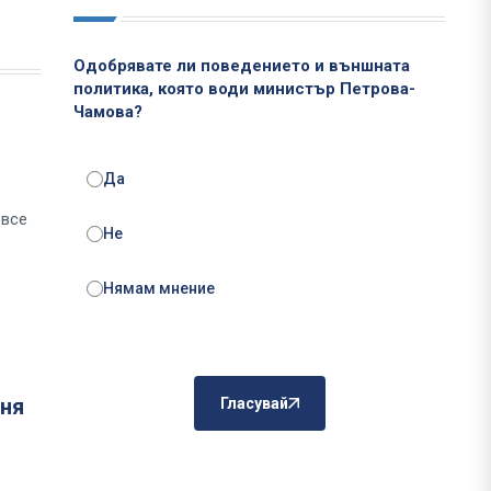
Одобрявате ли поведението и външната
политика, която води министър Петрова-
Чамова?
Да
 все
Не
Нямам мнение
еня
Гласувай