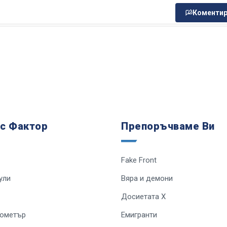
Коментир
 с Фактор
Препоръчваме Ви
Fake Front
ули
Вяра и демони
Досиетата Х
лометър
Емигранти