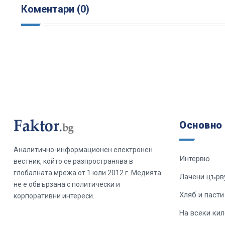
Коментари (0)
Основно
Аналитично-информационен електронен
Интервю
вестник, който се разпространява в
глобалната мрежа от 1 юли 2012 г. Медията
Лачени църв
не е обвързана с политически и
Хляб и пасти
корпоративни интереси.
На всеки ки