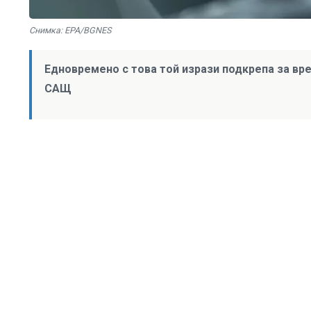
Снимка: EPA/BGNES
Едновремено с това той изрази подкрепа за вр
САЩ