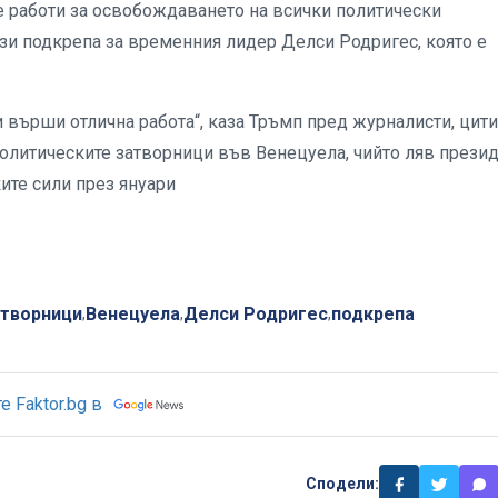
 работи за освобождаването на всички политически
и подкрепа за временния лидер Делси Родригес, която е
 върши отлична работа“, каза Тръмп пред журналисти, цит
 политическите затворници във Венецуела, чийто ляв прези
ите сили през януари
атворници
Венецуела
Делси Родригес
подкрепа
,
,
,
 Faktor.bg в
Сподели: