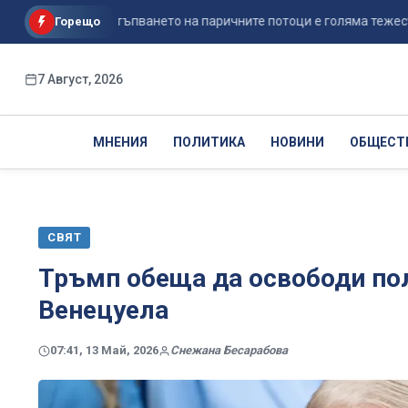
зрение: Постъпването на паричните потоци е голяма тежест в об..
Горещо
7 Август, 2026
МНЕНИЯ
ПОЛИТИКА
НОВИНИ
ОБЩЕСТ
СВЯТ
Тръмп обеща да освободи по
Венецуела
07:41, 13 Май, 2026
Снежана Бесарабова