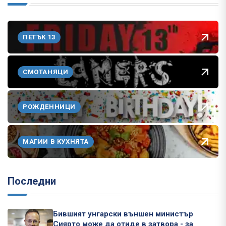
ПЕТЪК 13
СМОТАНЯЦИ
РОЖДЕННИЦИ
МАГИИ В КУХНЯТА
Последни
Бившият унгарски външен министър
Сиярто може да отиде в затвора - за