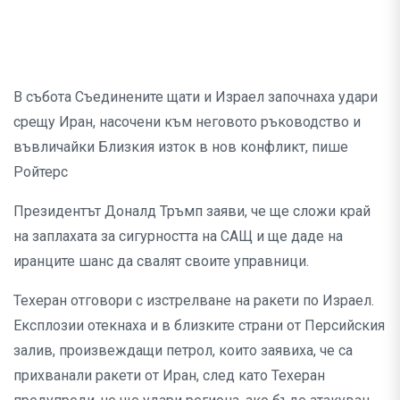
В събота Съединените щати и Израел започнаха удари
срещу Иран, насочени към неговото ръководство и
въвличайки Близкия изток в нов конфликт, пише
Ройтерс
Президентът Доналд Тръмп заяви, че ще сложи край
на заплахата за сигурността на САЩ и ще даде на
иранците шанс да свалят своите управници.
Техеран отговори с изстрелване на ракети по Израел.
Експлозии отекнаха и в близките страни от Персийския
залив, произвеждащи петрол, които заявиха, че са
прихванали ракети от Иран, след като Техеран