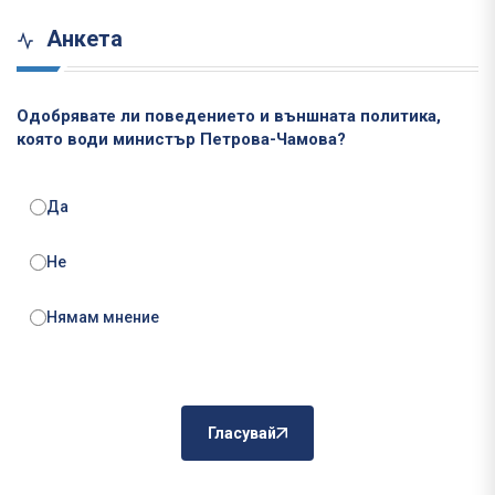
Анкета
Одобрявате ли поведението и външната политика,
която води министър Петрова-Чамова?
Да
Не
Нямам мнение
Гласувай