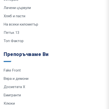
Лачени цървули
Хляб и пасти
На всеки километър
Петък 13
Топ Фактор
Препоръчваме Ви
Fake Front
Вяра и демони
Досиетата Х
Емигранти
Клюки