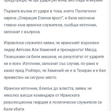
предупреди, че ще удари региона, ако бъде атакуван.
Първата вълна от удари в това, което Пентагонът
нарече „Операция Епична ярост“, е била насочена
главно към ирански служители, съобщи източник,
запознат с въпроса.
Израелски служител заяви, че иранският върховен
лидер Аятолах Али Хаменей и президентът Масуд
Пезешкиан са били мишена, но резултатът от ударите
не е ясен. Източник, запознат със случая, по-рано е
казал пред Ройтерс, че Хаменей не е в Техеран и е бил
преместен на сигурно място.
Ирански източник, близък до властта, заяви, че
няколко висши командири от Иранската
революционна гвардия и политически служители са
били убити.