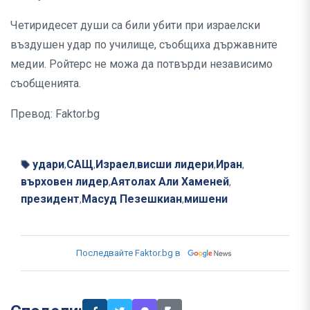
Четиридесет души са били убити при израелски
въздушен удар по училище, съобщиха държавните
медии. Ройтерс не можа да потвърди независимо
съобщенията.
Превод: Faktor.bg
удари
САЩ
Израел
висши лидери
Иран
,
,
,
,
,
върховен лидер
Аятолах Али Хаменей
,
,
президент
Масуд Пезешкиан
мишени
,
,
Последвайте Faktor.bg в