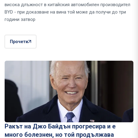
висока длъжност в китайския автомобилен производител
BYD - при доказване на вина той може да получи до три
години затвор
Прочети
Ракът на Джо Байдън прогресира и е
много болезнен, но той продължава