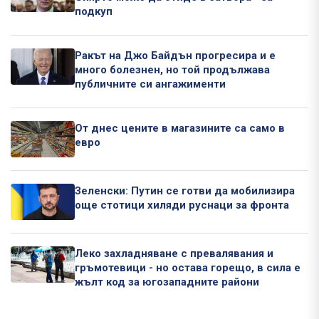
подкуп
Ракът на Джо Байдън прогресира и е
много болезнен, но той продължава
публичните си ангажименти
От днес цените в магазините са само в
евро
Зеленски: Путин се готви да мобилизира
още стотици хиляди руснаци за фронта
Леко захладняване с превалявания и
гръмотевици - но остава горещо, в сила е
жълт код за югозападните райони