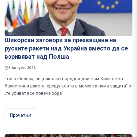
Шикорски заговори за прехващане на
руските ракети над Украйна вместо да се
взривяват над Полша
6 Август, 2026
Той отбеляза, че „няколко поредни дни към Киев летят
балистични ракети, срещу които в момента няма защита“ и
„те убиват все повече хора"
Прочети