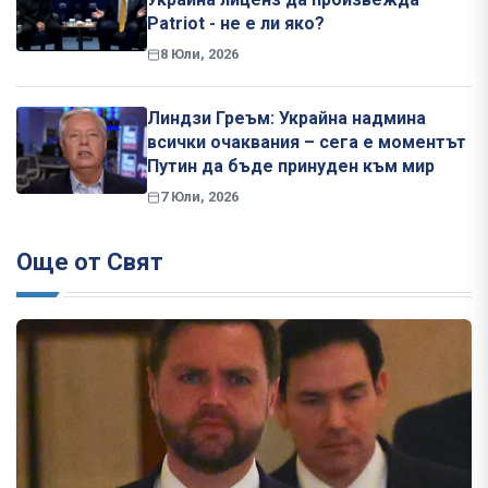
Patriot - не е ли яко?
8 Юли, 2026
Линдзи Греъм: Украйна надмина
всички очаквания – сега е моментът
Путин да бъде принуден към мир
7 Юли, 2026
Още от Свят