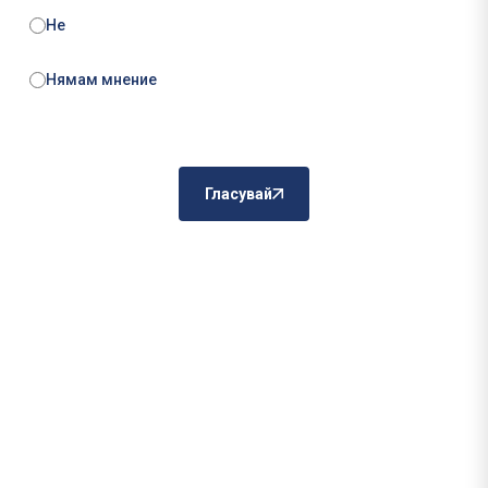
Не
Нямам мнение
Гласувай