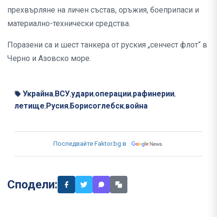
прехвърляне на личен състав, оръжия, боеприпаси и
материално-технически средства.
Поразени са и шест танкера от руския „сенчест флот“ в
Черно и Азовско море.
Украйна
ВСУ
удари
операции
рафинерии
,
,
,
,
,
летище
Русия
Борисоглебск
война
,
,
,
Последвайте Faktor.bg в
Сподели: