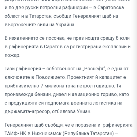
и по две руски петролни рафинерии – в Саратовска
област и в Татарстан, съобщи Генералният щаб на
въоръжените сили на Украйна.
В изявлението се посочва, че през нощта срещу 8 юли
в рафинерията в Саратов са регистрирани експлозии и
пожар.
Тази рафинерия – собственост на „Роснефт“, е една от
ключовите в Поволжието. Проектният ѝ капацитет е
приблизително 7 милиона тона петрол годишно. Тя
произвежда бензин, дизел и авиационно гориво, като
с продукцията си подпомага военната логистика на
държавата-агресор, отбелязва Униан.
Генералният щаб съобщи, че е поразена и рафинерията
ТАИФ-НК в Нижнекамск (Република Татарстан) –