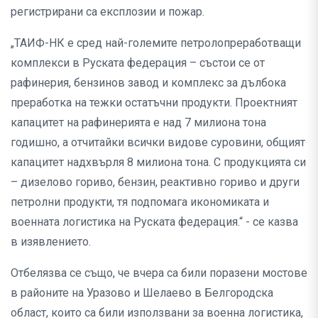
регистрирани са експлозии и пожар.
„ТАИФ-НК е сред най-големите петролопреработващи
комплекси в Руската федерация – състои се от
рафинерия, бензинов завод и комплекс за дълбока
преработка на тежки остатъчни продукти. Проектният
капацитет на рафинерията е над 7 милиона тона
годишно, а отчитайки всички видове суровини, общият
капацитет надхвърля 8 милиона тона. С продукцията си
– дизелово гориво, бензин, реактивно гориво и други
петролни продукти, тя подпомага икономиката и
военната логистика на Руската федерация.“ - се казва
в изявлението.
Отбелязва се също, че вчера са били поразени мостове
в районите на Уразово и Шелаево в Белгородска
област, които са били използвани за военна логистика,