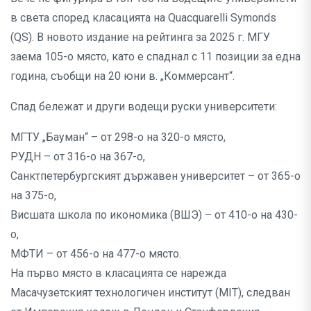
в света според класацията на Quacquarelli Symonds
(QS). В новото издание на рейтинга за 2025 г. МГУ
заема 105-о място, като е спаднал с 11 позиции за една
година, съобщи на 20 юни в. „Коммерсант“.
Спад бележат и други водещи руски университети:
МГТУ „Бауман“ – от 298-о на 320-о място,
РУДН – от 316-о на 367-о,
Санктпетербургският държавен университет – от 365-о
на 375-о,
Висшата школа по икономика (ВШЭ) – от 410-о на 430-
о,
МФТИ – от 456-о на 477-о място.
На първо място в класацията се нарежда
Масачузетският технологичен институт (MIT), следван