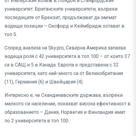
от Имперския колеж в Лондон и Станфордския
университет. Британските университети, въпреки
последиците от Брекзит, продължават да заемат
водещи позиции – Оксфорд и Кеймбридж остават в
топ 5.
Според анализа на Sky.pro, Северна Америка запазва
водеща роля с 42 университета в топ 100 – от които 37
са в САЩ и 5 в Канада. Европа е представена с 32
университета, като най-много са от Великобритания
(11), Германия (6) и Швейцария (4).
Интересно е, че Скандинавските държави, въпреки
малкото си население, показват висока ефективност в
образованието – Дания, Норвегия и Финландия имат
по 2 университета в топ 100.