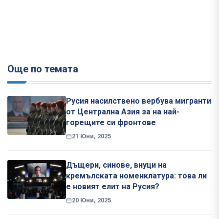
Още по темата
Русия насилствено вербува мигранти
от Централна Азия за на най-
горещите си фронтове
21 Юни, 2025
Дъщери, синове, внуци на
кремълската номенклатура: това ли
е новият елит на Русия?
20 Юни, 2025