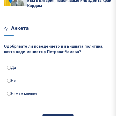
към България, изясняваме инцидента край
Кардам
Анкета
Одобрявате ли поведението и външната политика,
която води министър Петрова-Чамова?
Да
Не
Нямам мнение