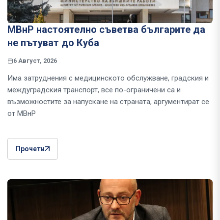
МВнР настоятелно съветва българите да
не пътуват до Куба
6 Август, 2026
Има затруднения с медицинското обслужване, градския и
междуградския транспорт, все по-ограничени са и
възможностите за напускане на страната, аргументират се
от МВнР
Прочети