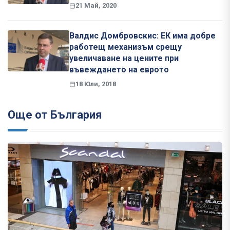
21 Май, 2020
Валдис Домбровскис: ЕК има добре
работещ механизъм срещу
увеличаване на цените при
въвеждането на еврото
18 Юли, 2018
Още от България