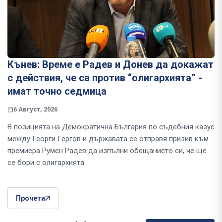
Кънев: Време е Радев и Донев да докажат
с действия, че са против “олигархията” -
имат точно седмица
6 Август, 2026
В позицията на Демократична България по съдебния казус
между Георги Гергов и държавата се отправя призив към
премиера Румен Радев да изпълни обещанието си, че ще
се бори с олигархията
Прочети