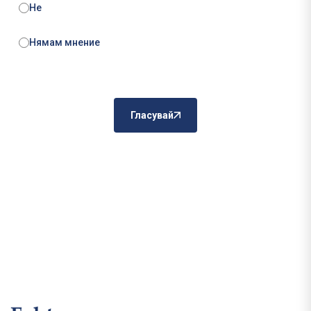
Не
Нямам мнение
Гласувай