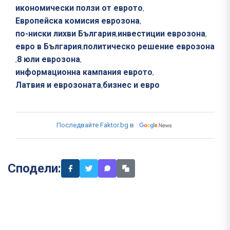
икономически ползи от еврото
,
Европейска комисия еврозона
,
по-ниски лихви България
инвестиции еврозона
,
,
евро в България
политическо решение еврозона
,
8 юли еврозона
,
,
информационна кампания еврото
,
Латвия и еврозоната
бизнес и евро
,
Последвайте Faktor.bg в
Сподели: