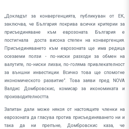
„Докладът за конвергенцията, публикуван от ЕК,
заключва, че България покрива всички критерии за
присъединяване към еврозоната. България е
постигнала доста висока степен на конвергенция.
Присъединяването към еврозоната ще има редица
осезаеми ползи - по-ниски разходи за обмен на
валутите, по-ниски лихви, по-голяма привлекателност
за външни инвестиции. Всичко това ще спомогне
икономическото развитие”. Това заяви пред NOVA
Валдис Домбровскис, комисар за икономиката и
производителността.
Запитан дали може някоя от настоящите членки на
еврозоната да гласува против присъединяването ни и
така да ни препъне, Домбровскис каза, че