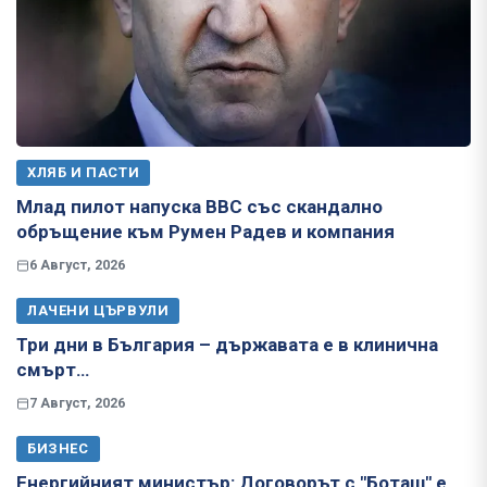
ХЛЯБ И ПАСТИ
Млад пилот напуска ВВС със скандално
обръщение към Румен Радев и компания
6 Август, 2026
ЛАЧЕНИ ЦЪРВУЛИ
Три дни в България – държавата е в клинична
смърт…
7 Август, 2026
БИЗНЕС
Енергийният министър: Договорът с "Боташ" е