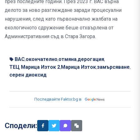
през последните години. През 2023 г. ВАС върна
делото за ново разглеждане заради процесуални
нарушения, след като първоначално жалбата на
екологичното сдружение беше отхвърлена от
Административния съд в Стара Загора.
ВАС
окончателно
отмяна
дерогация
,
,
,
,
ТЕЦ Марица Изток 2
Марица Изток
замърсяване
,
,
,
серен диоксид
Последвайте Faktor.bg в
Сподели: