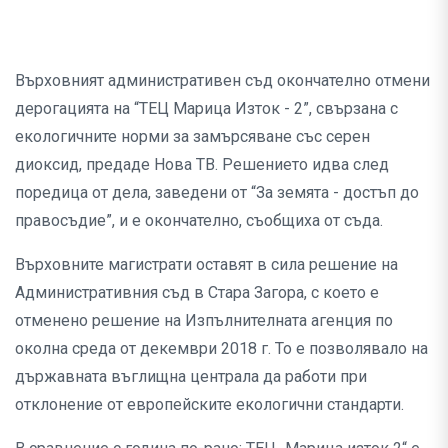
Върховният административен съд окончателно отмени
дерогацията на “ТЕЦ Марица Изток - 2”, свързана с
екологичните норми за замърсяване със серен
диоксид, предаде Нова ТВ. Решението идва след
поредица от дела, заведени от “За земята - достъп до
правосъдие”, и е окончателно, съобщиха от съда.
Върховните магистрати оставят в сила решение на
Административния съд в Стара Загора, с което е
отменено решение на Изпълнителната агенция по
околна среда от декември 2018 г. То е позволявало на
държавната въглищна централа да работи при
отклонение от европейските екологични стандарти.