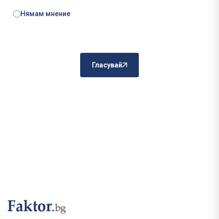
Нямам мнение
Гласувай