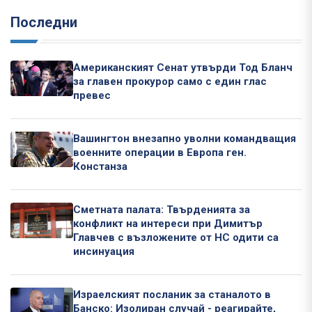
Последни
Американският Сенат утвърди Тод Бланч
за главен прокурор само с един глас
превес
Вашингтон внезапно уволни командващия
военните операции в Европа ген.
Констанза
Сметната палата: Твърденията за
конфликт на интереси при Димитър
Главчев с възложените от НС одити са
инсинуация
Израелският посланик за станалото в
Банско: Изолиран случай - реагирайте,