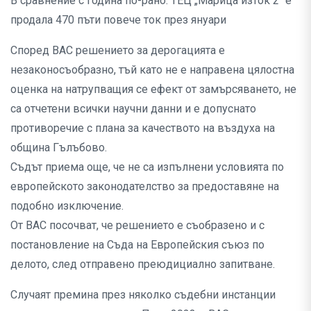
В сравнение с година по-рано: ТЕЦ „Марица изток 2“ e
продала 470 пъти повече ток през януари
Според ВАС решението за дерогацията е
незаконосъобразно, тъй като не е направена цялостна
оценка на натрупващия се ефект от замърсяването, не
са отчетени всички научни данни и е допуснато
противоречие с плана за качеството на въздуха на
община Гълъбово.
Съдът приема още, че не са изпълнени условията по
европейското законодателство за предоставяне на
подобно изключение.
От ВАС посочват, че решението е съобразено и с
постановление на Съда на Европейския съюз по
делото, след отправено преюдициално запитване.
Случаят премина през няколко съдебни инстанции