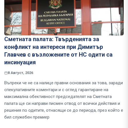
Сметната палата: Твърденията за
конфликт на интереси при Димитър
Главчев с възложените от НС одити са
инсинуация
8 Август, 2026
Въпреки че не са налице правни основания за това, заради
спекулативните коментари и с оглед гарантиране на
максимална обективност председателят на Сметната
палата ще си направи писмен отвод от всички действия и
решения по одитите, отнасящи се до периода, през който е
бил служебен премиер