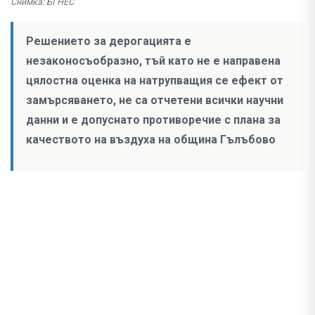
Снимка: БГНЕС
Решението за дерогацията е
незаконосъобразно, тъй като не е направена
цялостна оценка на натрупващия се ефект от
замърсяването, не са отчетени всички научни
данни и е допуснато противоречие с плана за
качеството на въздуха на община Гълъбово