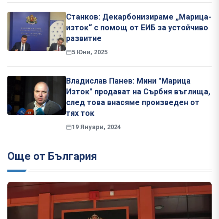
Станков: Декарбонизираме „Марица-
изток“ с помощ от ЕИБ за устойчиво
развитие
5 Юни, 2025
Владислав Панев: Мини "Марица
Изток" продават на Сърбия въглища,
след това внасяме произведен от
тях ток
19 Януари, 2024
Още от България