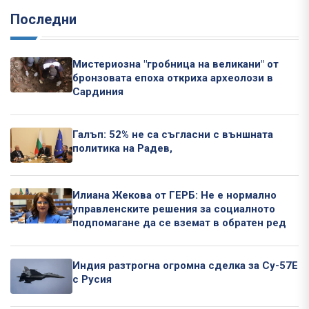
Последни
Мистериозна "гробница на великани" от
бронзовата епоха откриха археолози в
Сардиния
Галъп: 52% не са съгласни с външната
политика на Радев,
Илиана Жекова от ГЕРБ: Не е нормално
управленските решения за социалното
подпомагане да се вземат в обратен ред
Индия разтрогна огромна сделка за Су-57Е
с Русия