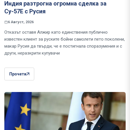
Индия разтрогна огромна сделка за
Су-57Е с Русия
6 Август, 2026
Отказът оставя Алжир като единствения публично
известен клиент за руските бойни самолети пето поколени,
макар Русия да твърди, че е постигнала споразумения и с
други, неразкрити купувачи
Прочети