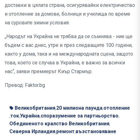
доставки в цялата страна, осигурявайки електричество
и отопление за домове, болници и училища по време
на суровите зимни условия.
„Народът на Украйна не трябва да се съмнява - ние ще
бъдем с вас днес, утре и през следващите 100 години,
както у дома, така и на международната сцена, защото
това, което се случва в Украйна, е важно за всички
нас“, заяви премиерът Киър Стармър.
Превод: Faktor.bg
Великобритания
20 милиона паунда
отопление
,
,
ток
Украйна
споразумение за партньорство
,
,
,
,
Обединеното кралство Великобритания
,
Северна Ирландия
ремонт
възстановяване
,
,