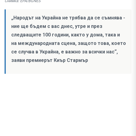
Снимка: EPA/BGNES
„Народът на Украйна не трябва да се съмнява -
ние ще бъдем с вас днес, утре и през
следващите 100 години, както у дома, така и
на международната сцена, защото това, което
се случва в Украйна, е важно за всички нас“,
заяви премиерът Киър Стармър