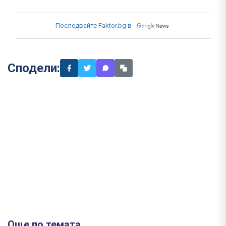
Последвайте Faktor.bg в
Сподели:
Още по темата