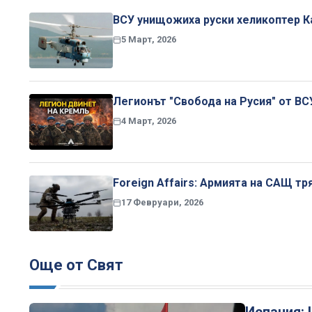
ВСУ унищожиха руски хеликоптер К
5 Март, 2026
Легионът "Свобода на Русия" от ВС
4 Март, 2026
Foreign Affairs: Армията на САЩ тр
17 Февруари, 2026
Още от Свят
Испания: