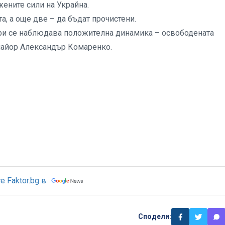
ените сили на Украйна.
а, а още две – да бъдат прочистени.
ари се наблюдава положителна динамика – освободената
-майор Александър Комаренко.
 Faktor.bg в
Сподели: