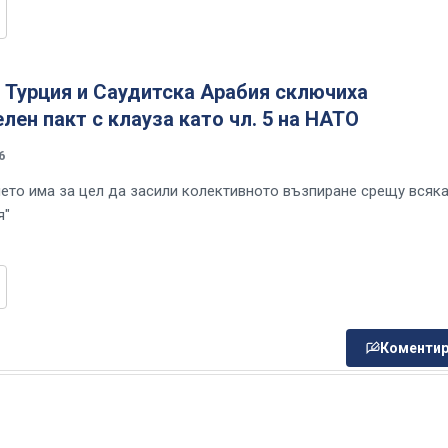
 Турция и Саудитска Арабия сключиха
лен пакт с клауза като чл. 5 на НАТО
6
ето има за цел да засили колективното възпиране срещу всяк
я"
Коментир