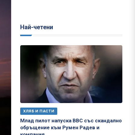
Най-четени
ХЛЯБ И ПАСТИ
Млад пилот напуска ВВС със скандално
обръщение към Румен Радев и
компания