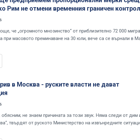
ко Рим не отмени временния граничен контро
6
още, че „огромното мнозинство“ от приблизително 72 000 мигра
та при масовото преминаване на 30 юли, вече са се върнали в М
ив в Москва - руските власти не дават
ия
6
 обясним; не знаем причината за този звук. Няма следи от дим 
ва“, твърдят от руското Министерство на извънредните ситуац