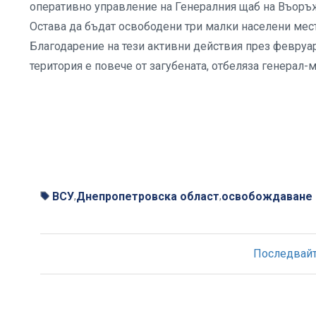
оперативно управление на Генералния щаб на Въоръж
Остава да бъдат освободени три малки населени мест
Благодарение на тези активни действия през февру
територия е повече от загубената, отбеляза генерал
ВСУ
Днепропетровска област
освобождаване
,
,
Последвайте