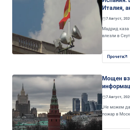
Италия, а
7 Август, 202
Мадрид каза 
влезли в Сеу
Прочети
Мощен взр
информац
7 Август, 202
„Не можем да
пожар в Моск