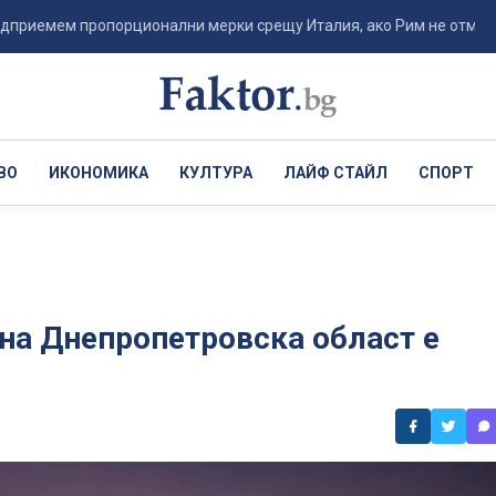
м пропорционални мерки срещу Италия, ако Рим не отмени вре...
ВО
ИКОНОМИКА
КУЛТУРА
ЛАЙФ СТАЙЛ
СПОРТ
 на Днепропетровска област е