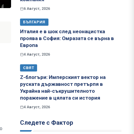
6 Август, 2026
БЪЛГАРИЯ
Италия е в шок след неонацистка
проява в София: Омразата се върна в
Европа
4 Август, 2026
СВЯТ
Z-блогъри: Имперският вектор на
руската държавност претърпя в
Украйна най-съкрушителното
поражение в цялата си история
4 Август, 2026
Следете с Фактор
о