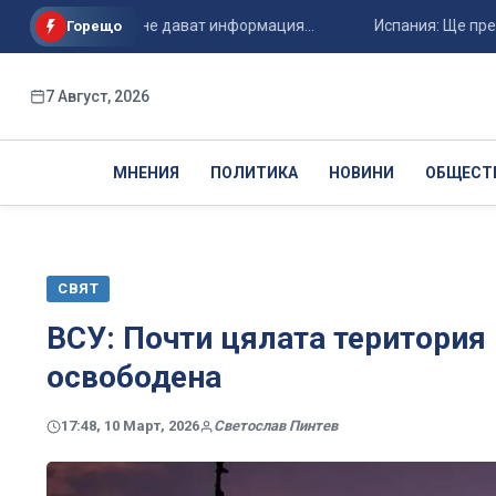
ките власти не дават информация...
Испания: Ще предприеме
Горещо
7 Август, 2026
МНЕНИЯ
ПОЛИТИКА
НОВИНИ
ОБЩЕСТ
СВЯТ
ВСУ: Почти цялата територия
освободена
17:48, 10 Март, 2026
Светослав Пинтев