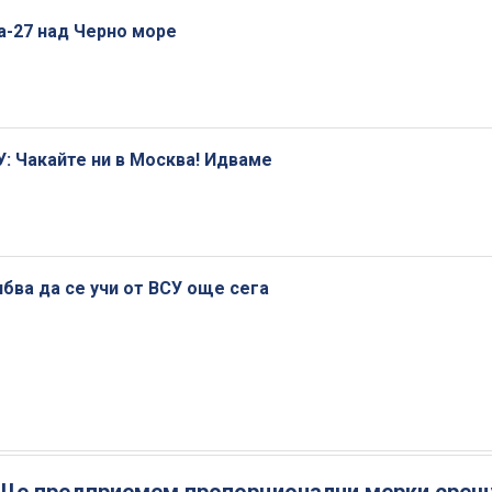
а-27 над Черно море
У: Чакайте ни в Москва! Идваме
ябва да се учи от ВСУ още сега
 Ще предприемем пропорционални мерки срещ