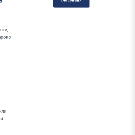
Гласувай
л
нти,
ароко
или
ии