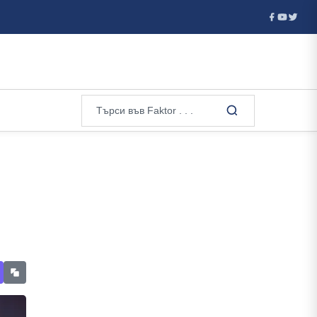
Пакистан, Турция и Саудитска Арабия сключиха отбранителен 