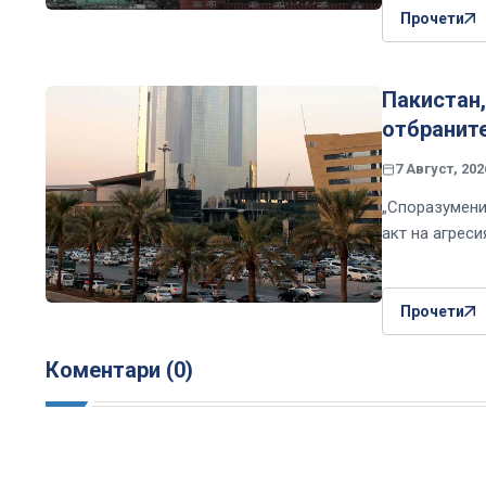
Прочети
Пакистан,
отбраните
7 Август, 202
„Споразумени
акт на агреси
Прочети
Коментари (0)