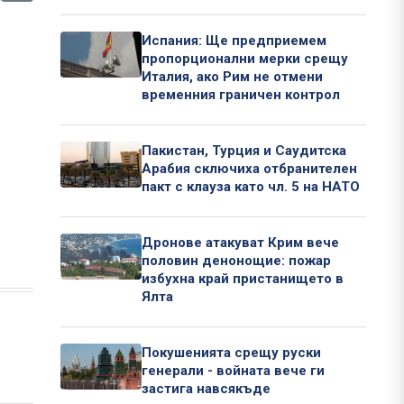
Испания: Ще предприемем
пропорционални мерки срещу
Италия, ако Рим не отмени
временния граничен контрол
Пакистан, Турция и Саудитска
Арабия сключиха отбранителен
пакт с клауза като чл. 5 на НАТО
Дронове атакуват Крим вече
половин денонощие: пожар
избухна край пристанището в
Ялта
Покушенията срещу руски
генерали - войната вече ги
застига навсякъде