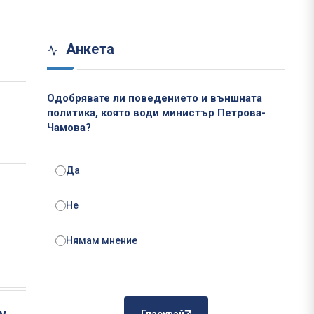
Анкета
Одобрявате ли поведението и външната
политика, която води министър Петрова-
Чамова?
Да
Не
Нямам мнение
у