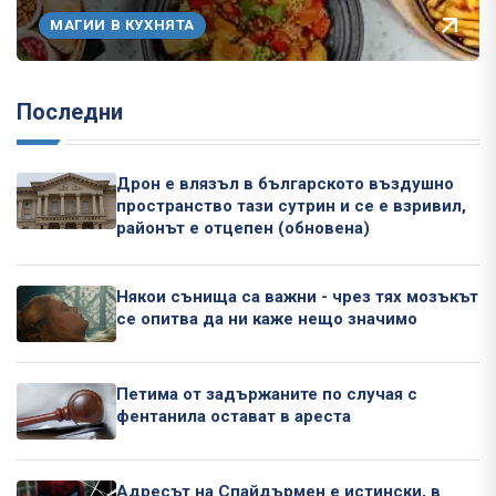
МАГИИ В КУХНЯТА
Последни
Дрон е влязъл в българското въздушно
пространство тази сутрин и се е взривил,
районът е отцепен (обновена)
Някои сънища са важни - чрез тях мозъкът
се опитва да ни каже нещо значимо
Петима от задържаните по случая с
фентанила остават в ареста
Адресът на Спайдърмен е истински, в