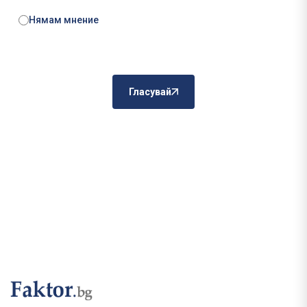
Нямам мнение
Гласувай