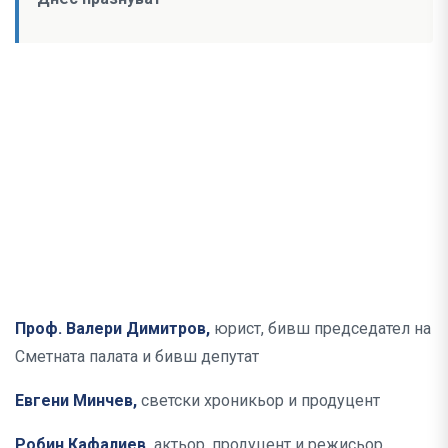
Проф. Валери Димитров,
юрист, бивш председател на
Сметната палата и бивш депутат
Евгени Минчев,
светски хроникьор и продуцент
Робин Кафалиев,
актьор, продуцент и режисьор