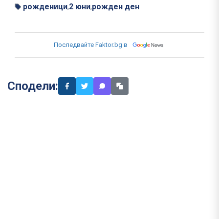
рожденици
2 юни
рожден ден
,
,
Последвайте Faktor.bg в
Сподели: