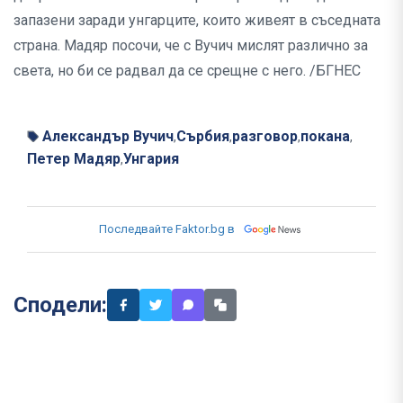
запазени заради унгарците, които живеят в съседната
страна. Мадяр посочи, че с Вучич мислят различно за
света, но би се радвал да се срещне с него. /БГНЕС
Александър Вучич
Сърбия
разговор
покана
,
,
,
,
Петер Мадяр
Унгария
,
Последвайте Faktor.bg в
Сподели: