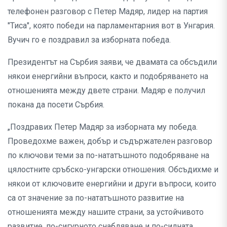
телефонен разговор с Петер Мадяр, лидер на партия
"Тиса", която победи на парламентарния вот в Унгария.
Вучич го е поздравил за изборната победа.
Президентът на Сърбия заяви, че двамата са обсъдили
някои енергийни въпроси, както и подобряването на
отношенията между двете страни. Мадяр е получил
покана да посети Сърбия.
„Поздравих Петер Мадяр за изборната му победа.
Проведохме важен, добър и съдържателен разговор
по ключови теми за по-нататъшното подобряване на
цялостните сръбско-унгарски отношения. Обсъдихме и
някои от ключовите енергийни и други въпроси, които
са от значение за по-нататъшното развитие на
отношенията между нашите страни, за устойчивото
развитие, по-сигурното снабдяване и по-силната