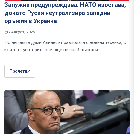
Залужни предупреждава: НАТО изостава,
докато Русия неутрализира западни
оръжия в Украйна
7 Август, 2026
По неговите думи Алиансът разполага с военна техника, с
която окупаторите все още не са сблъскали
Прочети