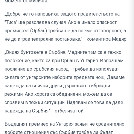
момент от мисията.
„Добре, че го направиха, защото правителството на
"Тиса" ще разследва случая. Ако е имало опасност,
премиерът (Орбан) трябваше да поеме отговорност, а
не да играе театрална постановка.“ - коментира Мадяр.
„Видях бунтовете в Сърбия. Медиите там са в тежко
положение, както са при Орбан в Унгария. Изпращам
послание до сръбския народ - трябва да използват
силата от унгарските изборите предната нощ. Даваме
надежда на всички други държави с хибридни
режими. Ако хората са обединени, можем да се
справим в тежки ситуации. Надявам се това да даде
надежда на Сърбия.“ - отбеляза той.
Бъдещият премиер на Унгария заяви, че сравнително
добрите отношения със Сърбия трябва да бъдат