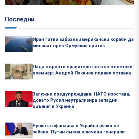
Последни
Иран готви забрана американски кораби да
минават през Ормузкия проток
Пада първото правителство със съветски
премиер: Андрей Луканов подава оставка
Залужни предупреждава: НАТО изостава,
докато Русия неутрализира западни
оръжия в Украйна
Руската офанзива в Украйна рязко се
забави, Путин сменя ключови генерали