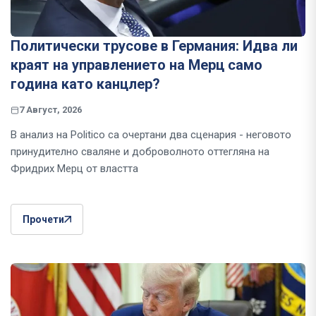
Политически трусове в Германия: Идва ли
краят на управлението на Мерц само
година като канцлер?
7 Август, 2026
В анализ на Politico са очертани два сценария - неговото
принудително сваляне и доброволното оттегляна на
Фридрих Мерц от властта
Прочети