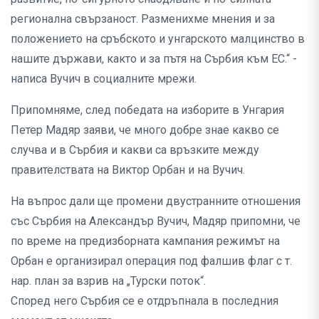
регионална свързаност. Разменихме мнения и за
положението на сръбското и унгарското малцинство в
нашите държави, както и за пътя на Сърбия към ЕС.“ -
написа Вучич в социалните мрежи.
Припомняме, след победата на изборите в Унгария
Петер Мадяр заяви, че много добре знае какво се
случва и в Сърбия и какви са връзките между
правителствата на Виктор Орбан и на Вучич.
На въпрос дали ще промени двустранните отношения
със Сърбия на Александър Вучич, Мадяр припомни, че
по време на предизборната кампания режимът на
Орбан е организирал операция под фалшив флаг с т.
нар. план за взрив на „Турски поток“.
Според него Сърбия се е отдръпнала в последния