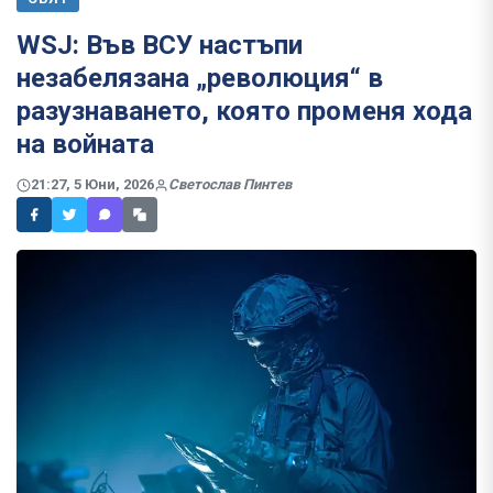
WSJ: Във ВСУ настъпи
незабелязана „революция“ в
разузнаването, която променя хода
на войната
21:27, 5 Юни, 2026
Светослав Пинтев