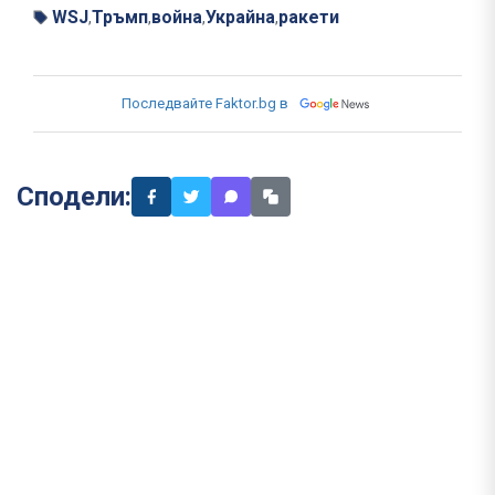
WSJ
Тръмп
война
Украйна
ракети
,
,
,
,
Последвайте Faktor.bg в
Сподели: