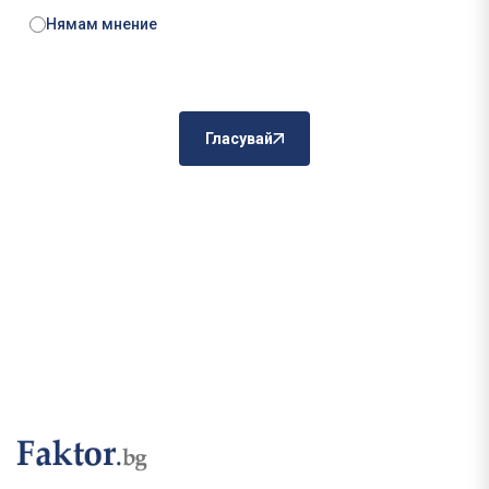
Нямам мнение
Гласувай