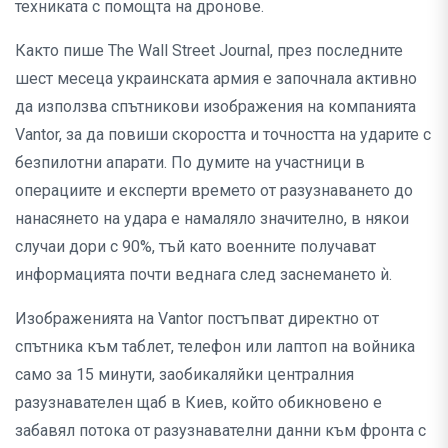
техниката с помощта на дронове.
Както пише The Wall Street Journal, през последните
шест месеца украинската армия е започнала активно
да използва спътникови изображения на компанията
Vantor, за да повиши скоростта и точността на ударите с
безпилотни апарати. По думите на участници в
операциите и експерти времето от разузнаването до
нанасянето на удара е намаляло значително, в някои
случаи дори с 90%, тъй като военните получават
информацията почти веднага след заснемането ѝ.
Изображенията на Vantor постъпват директно от
спътника към таблет, телефон или лаптоп на войника
само за 15 минути, заобикаляйки централния
разузнавателен щаб в Киев, който обикновено е
забавял потока от разузнавателни данни към фронта с