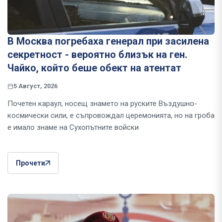
В Москва погребаха генерал при засилена
секретност - вероятно близък на ген.
Чайко, който беше обект на атентат
5 Август, 2026
Почетен караул, носещ знамето на руските Въздушно-
космически сили, е съпровождал церемонията, но на гроба
е имало знаме на Сухопътните войски
Прочети