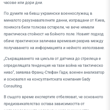
часове или дори дни.
По думите на бивш украински военнослужещ в
миналото разузнавателните данни, изпращани от Киев,
понякога били толкова остарели, че вече нямали
практическа стойност на бойното поле. Новият подход
обаче практически заличава времевия разрив между
получаването на информацията и нейното използване.
„Съкращаването на цикъла от датчика до стрелеца е
определящата тенденция на тази война на тактическо
ниво“, заявява Франц-Стефан Гади, военен анализатор
и основател на консултантската компания Gady
Consulting.
В същото време експертите отбелязват, че основното
предизвикателство остава зависимостта от