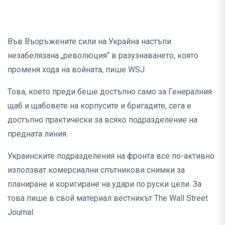
Във Въоръжените сили на Украйна настъпи
незабелязана „революция“ в разузнаването, която
променя хода на войната, пише WSJ
Това, което преди беше достъпно само за Генералния
щаб и щабовете на корпусите и бригадите, сега е
достъпно практически за всяко подразделение на
предната линия.
Украинските подразделения на фронта все по-активно
използват комерсиални спътникови снимки за
планиране и коригиране на удари по руски цели. За
това пише в свой материал вестникът The Wall Street
Journal.