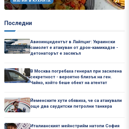
МАГИИ В КУХНЯТА
Последни
Авиоинцидентът в Лайпциг: Украински
самолет е атакуван от дрон-камикадзе -
детонаторът е засякъл
В Москва погребаха генерал при засилена
секретност - вероятно близък на ген.
Чайко, който беше обект на атентат
Йеменските хути обявиха, че са атакували
още два саудитски петролни танкера
Италианският мейнстрийм натопи София