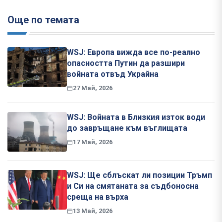
Още по темата
WSJ: Европа вижда все по-реално
опасността Путин да разшири
войната отвъд Украйна
27 Май, 2026
WSJ: Войната в Близкия изток води
до завръщане към въглищата
17 Май, 2026
WSJ: Ще сблъскат ли позиции Тръмп
и Си на смятаната за съдбоносна
среща на върха
13 Май, 2026