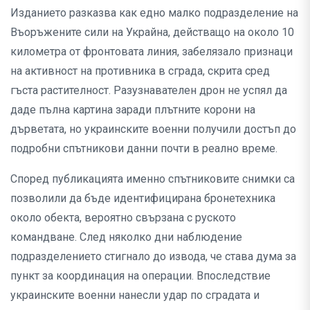
Изданието разказва как едно малко подразделение на
Въоръжените сили на Украйна, действащо на около 10
километра от фронтовата линия, забелязало признаци
на активност на противника в сграда, скрита сред
гъста растителност. Разузнавателен дрон не успял да
даде пълна картина заради плътните корони на
дърветата, но украинските военни получили достъп до
подробни спътникови данни почти в реално време.
Според публикацията именно спътниковите снимки са
позволили да бъде идентифицирана бронетехника
около обекта, вероятно свързана с руското
командване. След няколко дни наблюдение
подразделението стигнало до извода, че става дума за
пункт за координация на операции. Впоследствие
украинските военни нанесли удар по сградата и