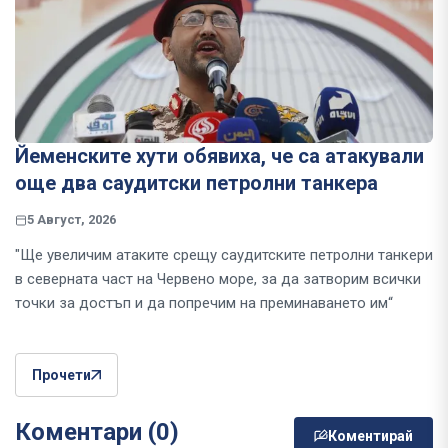
Йеменските хути обявиха, че са атакували
още два саудитски петролни танкера
5 Август, 2026
"Ще увеличим атаките срещу саудитските петролни танкери
в северната част на Червено море, за да затворим всички
точки за достъп и да попречим на преминаването им“
Прочети
Коментари (0)
Коментирай