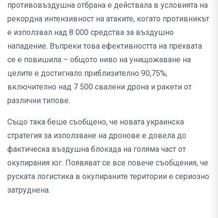
противовъздушна отбрана е действала в условията на
рекордна интензивност на атаките, когато противникът
е използвал над 8 000 средства за въздушно
нападение. Въпреки това ефективността на прехвата
се е повишила – общото ниво на унищожаване на
целите е достигнало приблизително 90,75%,
включително над 7 500 свалени дрона и ракети от
различни типове.
Също така беше съобщено, че новата украинска
стратегия за използване на дронове е довела до
фактическа въздушна блокада на голяма част от
окупирания юг. Появяват се все повече съобщения, че
руската логистика в окупираните територии е сериозно
затруднена.