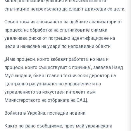
метеорологичните условия и невъзможността
спътниците непрекъснато да следят движещи се цели.
Освен това изключването на щабните анализатори от
процеса на обработка на спътниковите снимки
увеличава риска от погрешно идентифициране на
цели и нанасяне на удари по неправилни обекти.
„Има процеси, които забавят работата, но има и
процеси, които съществуват с причина“, заявява Нанд
Мулчандани, бивш главен технически директор на
Централно разузнавателно управление и на
управлението за изкуствен интелект към
Министерството на отбраната на САЩ.
Войната в Украйна: последни новини
Както по-рано съобщихме, през май украинската